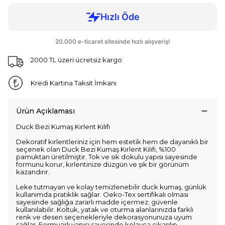
2000 TL üzeri ücretsiz kargo
Kredi Kartına Taksit İmkanı
Ürün Açıklaması
Duck Bezi Kumaş Kırlent Kılıfı
Dekoratif kırlentleriniz için hem estetik hem de dayanıklı bir
seçenek olan Duck Bezi Kumaş Kırlent Kılıfı, %100
pamuktan üretilmiştir. Tok ve sık dokulu yapısı sayesinde
formunu korur, kırlentinize düzgün ve şık bir görünüm
kazandırır.
Leke tutmayan ve kolay temizlenebilir duck kumaş, günlük
kullanımda pratiklik sağlar. Oeko-Tex sertifikalı olması
sayesinde sağlığa zararlı madde içermez; güvenle
kullanılabilir. Koltuk, yatak ve oturma alanlarınızda farklı
renk ve desen seçenekleriyle dekorasyonunuza uyum
sağlar. Fermuarlı yapısı sayesinde kolayca çıkarılıp