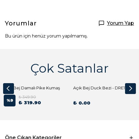
Yorumlar
Yorum Yap
Bu ürün için henüz yorum yapılmamış.
Çok Satanlar
Açık Bej Damalı Pike Kumaş
Açık Bej Duck Bezi - DRE1144 Kumaş Peçete
₺ 349.90
%
9
₺ 319.90
₺ 0.00
Öne Çıkan Kategoriler