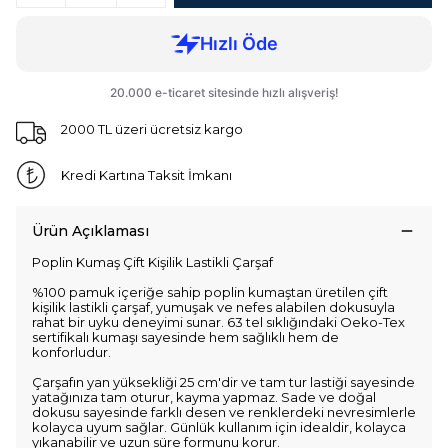
2000 TL üzeri ücretsiz kargo
Kredi Kartına Taksit İmkanı
Ürün Açıklaması
Poplin Kumaş Çift Kişilik Lastikli Çarşaf
%100 pamuk içeriğe sahip poplin kumaştan üretilen çift
kişilik lastikli çarşaf, yumuşak ve nefes alabilen dokusuyla
rahat bir uyku deneyimi sunar. 63 tel sıklığındaki Oeko-Tex
sertifikalı kumaşı sayesinde hem sağlıklı hem de
konforludur.
Çarşafın yan yüksekliği 25 cm'dir ve tam tur lastiği sayesinde
yatağınıza tam oturur, kayma yapmaz. Sade ve doğal
dokusu sayesinde farklı desen ve renklerdeki nevresimlerle
kolayca uyum sağlar. Günlük kullanım için idealdir, kolayca
yıkanabilir ve uzun süre formunu korur.