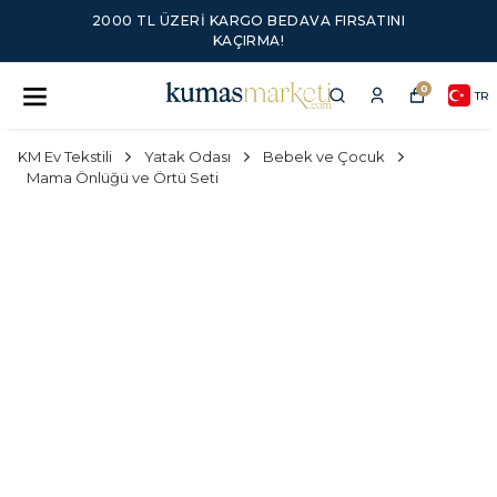
2000 TL ÜZERI KARGO BEDAVA FIRSATINI
KAÇIRMA!
0
TR
KM Ev Tekstili
Yatak Odası
Bebek ve Çocuk
Mama Önlüğü ve Örtü Seti