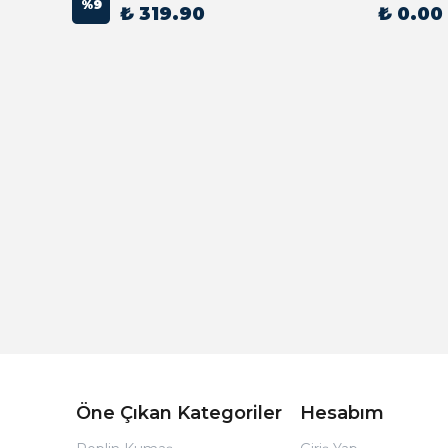
%
9
₺ 319.90
₺ 0.00
Açık Bej Poplin Kumaş Bebek Nevresim Takımı
Öne Çıkan Kategoriler
Hesabım