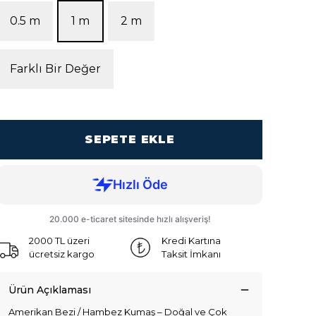
0.5 m
1 m
2 m
Farklı Bir Değer
SEPETE EKLE
2000 TL üzeri
Kredi Kartına
ücretsiz kargo
Taksit İmkanı
Ürün Açıklaması
Amerikan Bezi / Hambez Kumaş – Doğal ve Çok