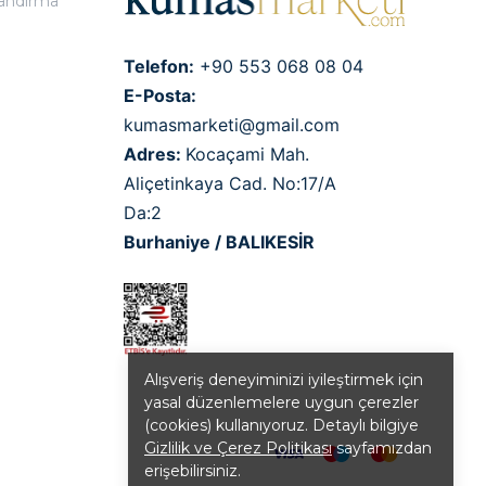
landırma
Telefon:
+90 553 068 08 04
E-Posta:
kumasmarketi@gmail.com
Adres:
Kocaçami Mah.
Aliçetinkaya Cad. No:17/A
Da:2
Burhaniye / BALIKESİR
Alışveriş deneyiminizi iyileştirmek için
yasal düzenlemelere uygun çerezler
(cookies) kullanıyoruz. Detaylı bilgiye
Gizlilik ve Çerez Politikası
sayfamızdan
erişebilirsiniz.