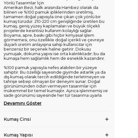
Yönlü Tasarımlar İçin
Amerikan Bezi, halk arasında Hambez olarak da
bilinen ve %100 pamuk ipliklerinden üretilmiş,
tamamen doğal yapısıyla öne çıkan çok yönlü bir
kumaş türüdür. 210-220 cm genişliğinde üretilen bu
kumaş, geniş yüzey kaplamaları ve büyük ölçekli
projelerde kesintisiz kullanım kolaylığı sağlar.
Boyama, apre, baskı gibi hiçbir kimyasal işlem
görmemesi, onu özellikle doğal içerikli ve çevreye
duyarlı üretim anlayışına sahip kullanıcılar için
benzersiz bir seçenek haline getirir. Dokusu
yumuşak, dokuma yapısı ise orta kalınlıktadır; bu da
kumaşa hem sağlamlık hem de esneklik kazandırır.
%100 pamuk yapısıyla nefes alabilen bir yüzeye
sahiptir. Bu özelliği sayesinde giyimde astarlık ya da
dış kumaş olarak tercih edildiğinde terletmeyen ve
tahrişe sebep olmayan bir deneyim sunar. Doğal
görünümünden ödün vermeyen tasarımlar için
mükemmel bir temel kumaştır. Ayrıca işlenmemiş ve
sade görünümü sayesinde her tür tasarıma uyarla
Devamını Göster
Kumaş Cinsi
Kumaş Yapısı