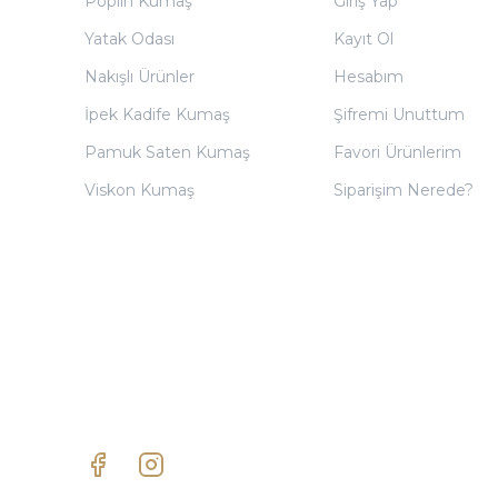
Poplin Kumaş
Giriş Yap
Yatak Odası
Kayıt Ol
Nakışlı Ürünler
Hesabım
İpek Kadife Kumaş
Şifremi Unuttum
Pamuk Saten Kumaş
Favori Ürünlerim
Viskon Kumaş
Siparişim Nerede?