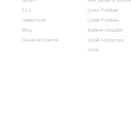
İletişim
İade Şartları & Fatura
S.S.S
Çerez Politikası
Hakkımızda
Gizlilik Politikası
Blog
Kullanım Koşulları
Havale ile Ödeme
Üyelik Sözleşmesi
KVKK