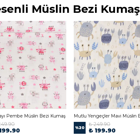
senli Müslin Bezi Kumaş
ayı Pembe Müslin Bezi Kumaş
249.90
₺ 249.90
%
20
199.90
₺ 199.90