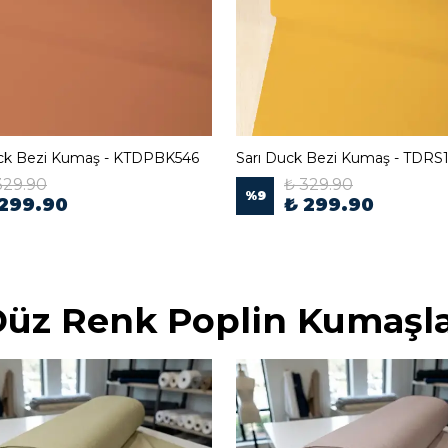
uck Bezi Kumaş - KTDPBK546
Sarı Duck Bezi Kumaş - TDRS
329.90
₺ 329.90
%
9
 299.90
₺ 299.90
üz Renk Poplin Kumaşl