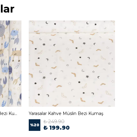
lar
Mutlu Yengeçler Mavi Müslin Bezi Kumaş
Yarasalar Kahve Müslin Bezi Kumaş
₺ 249.90
%
20
%
20
₺ 199.90