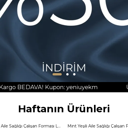
 Kupon: yeniuyekm
Üyelere Özel İlk 
Haftanın Ürünleri
Mint Yeşili Aile Sağlığı Çalışan Forması Likralı Scrubs Takımı - Erkek