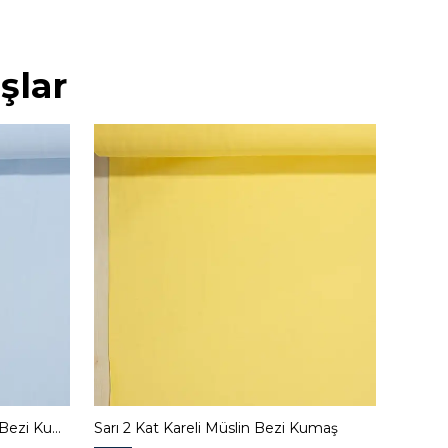
şlar
Bebe Mavi 2 Kat Kareli Müslin Bezi Kumaş
Sarı 2 Kat Kareli Müslin Bezi Kumaş
Krem 2