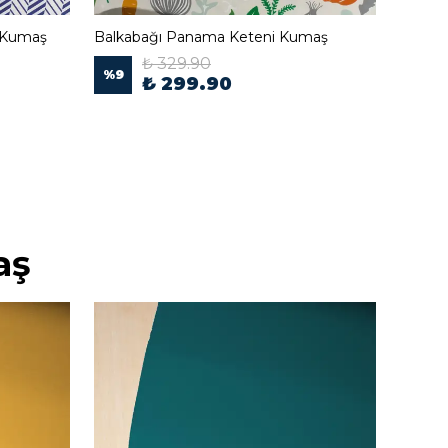
i Kumaş
Balkabağı Panama Keteni Kumaş
Çiçek 
₺ 329.90
%
9
%
9
₺ 299.90
aş