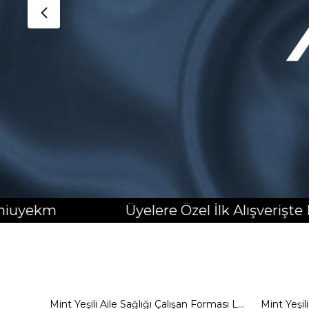
Üyelere Özel İlk Alışverişte Kargo BEDAVA!
Bordo Hastane Forması Likralı Scrubs Üst - Erkek
Mint Yeşili Aile Sağlığı Çalışan Forması Likralı Scrubs Alt - Erkek