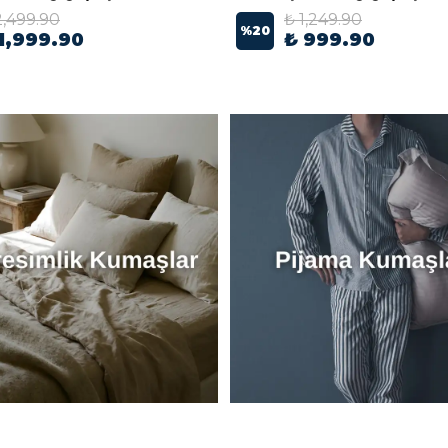
2,499.90
₺ 1,249.90
%
20
1,999.90
₺ 999.90