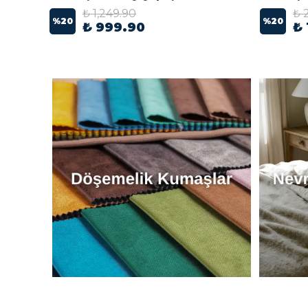
₺ 1,249.90
₺ 
%
20
%
20
₺ 999.90
₺ 