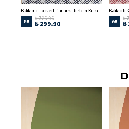
Balıksırtı Lacivert Panama Keteni Kumaş
₺ 329.90
₺ 
%
9
%
9
₺ 299.90
₺
D