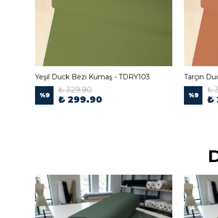
00
Yeşil Duck Bezi Kumaş - TDRY103
Tarçın D
₺ 329.90
₺ 
%
9
%
9
₺ 299.90
₺
D