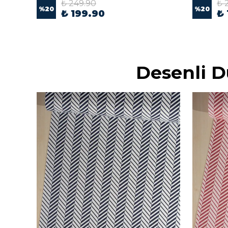
₺ 249.90
₺ 
%
20
%
20
₺ 199.90
₺ 
Desenli 