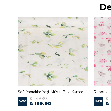
De
Yıldız Galaksisi Pembe Müslin Bezi Kumaş
Soft Yapraklar Yeşil Müslin Bezi Kumaş
Robot Uz
₺ 249.90
₺ 
%
20
%
20
₺ 199.90
₺ 