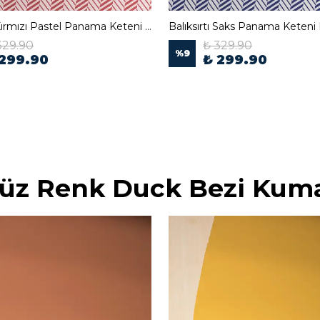
Balıksırtı Kırmızı Pastel Panama Keteni Kumaş
Balıksırtı Saks Panama Keten
329.90
₺ 329.90
%
9
 299.90
₺ 299.90
üz Renk Duck Bezi Kum