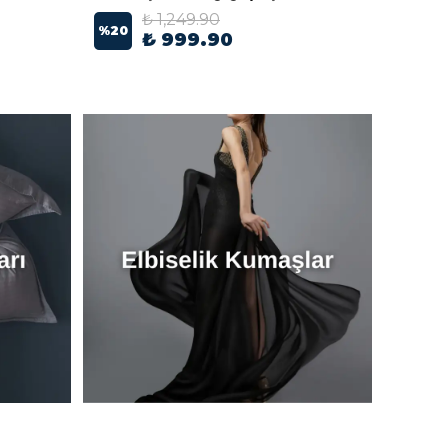
₺ 1,249.90
%
20
%
20
₺ 999.90