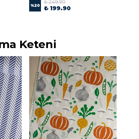
₺ 249.90
%
20
%
20
₺ 199.90
ma Keteni