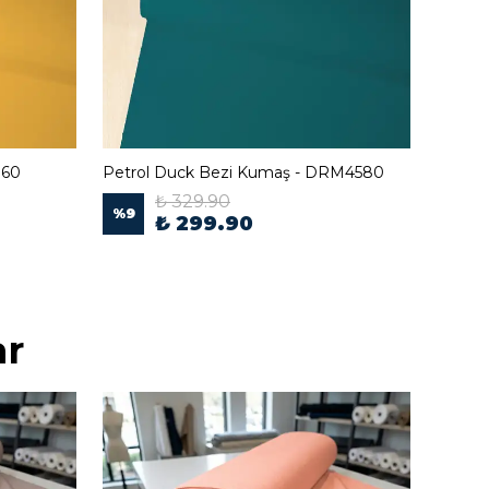
160
Petrol Duck Bezi Kumaş - DRM4580
Saks M
₺ 329.90
%
9
%
9
₺ 299.90
ar