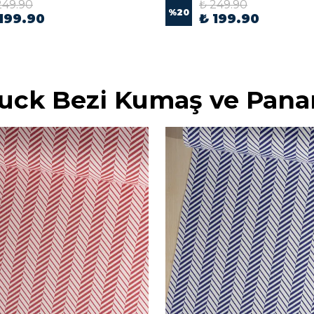
249.90
₺ 249.90
%
20
199.90
₺ 199.90
Duck Bezi Kumaş ve Pana