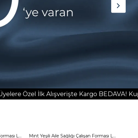
Alışverişte Kargo BEDAVA! Kupon: yeniuyekm
Mint Yeşili Aile Sağlığı Çalışan Forması Likralı Scrubs Alt - Kadın
Mint Yeşili Aile Sağlığı Çalışan Forması Likralı Scrubs Üst - Kadın