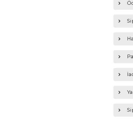
Öd
Si
Ha
Pa
İa
Ya
Si