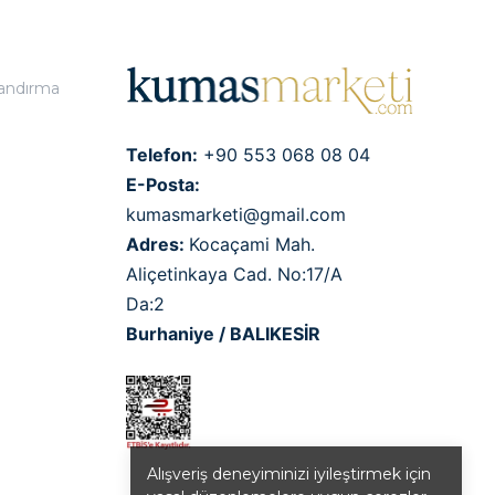
landırma
Telefon:
+90 553 068 08 04
E-Posta:
kumasmarketi@gmail.com
Adres:
Kocaçami Mah.
Aliçetinkaya Cad. No:17/A
Da:2
Burhaniye / BALIKESİR
Alışveriş deneyiminizi iyileştirmek için