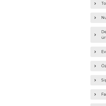
To
Nu
De
ür
Ev
Öz
Si
Fa