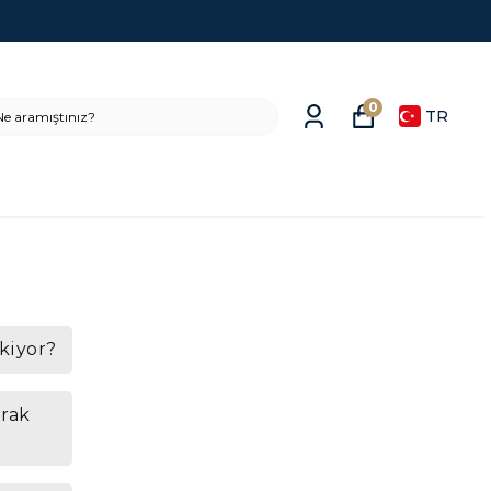
0
TR
kiyor?
arak