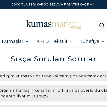
2000 TL ÜZERI KARGO BEDAVA FIRSATINI KAÇIRMA!
Kumaşlar
KM Ev Tekstili
Tuhafiye
Sıkça Sorulan Sorular
tediğim kumaş ya da renk kalmamış ne yapmam gere
dığımız kumaşın kenarlarını dikili ya da overloklu ol
nderebiliyor musunuz?