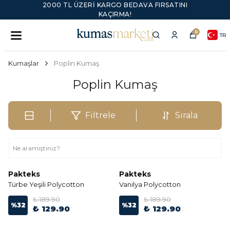
FIRSATINI
YENI SEZON ÜRÜNLER
0
TR
Kumaşlar
Poplin Kumaş
Poplin Kumaş
Filtrele
Sırala
Pakteks
Pakteks
Türbe Yeşili Polycotton
Vanilya Polycotton
₺ 189.90
₺ 189.90
%
32
%
32
₺ 129.90
₺ 129.90