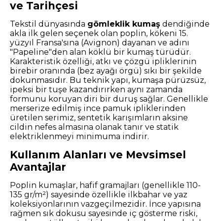
ve Tarihçesi
Tekstil dünyasında
gömleklik kumaş
dendiğinde
akla ilk gelen seçenek olan poplin, kökeni 15.
yüzyıl Fransa'sına (Avignon) dayanan ve adını
"Papeline"den alan köklü bir kumaş türüdür.
Karakteristik özelliği, atkı ve çözgü ipliklerinin
birebir oranında (bez ayağı örgü) sıkı bir şekilde
dokunmasıdır. Bu teknik yapı, kumaşa pürüzsüz,
ipeksi bir tuşe kazandırırken aynı zamanda
formunu koruyan diri bir duruş sağlar. Genellikle
merserize edilmiş ince pamuk ipliklerinden
üretilen serimiz, sentetik karışımların aksine
cildin nefes almasına olanak tanır ve statik
elektriklenmeyi minimuma indirir.
Kullanım Alanları ve Mevsimsel
Avantajlar
Poplin kumaşlar, hafif gramajları (genellikle 110-
135 gr/m²) sayesinde özellikle ilkbahar ve yaz
koleksiyonlarının vazgeçilmezidir. İnce yapısına
rağmen sık dokusu sayesinde iç gösterme riski,