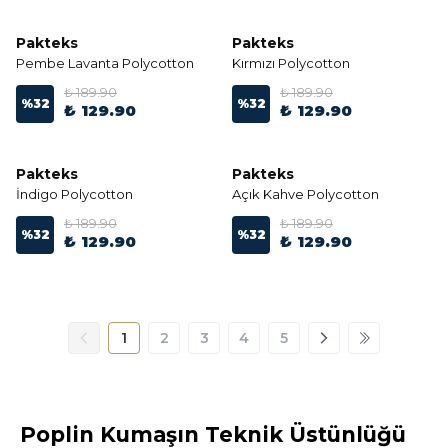
Pakteks
Pakteks
Pembe Lavanta Polycotton
Kırmızı Polycotton
₺ 189.90
₺ 189.90
%
32
%
32
₺ 129.90
₺ 129.90
Pakteks
Pakteks
İndigo Polycotton
Açık Kahve Polycotton
₺ 189.90
₺ 189.90
%
32
%
32
₺ 129.90
₺ 129.90
1
2
3
4
5
Poplin Kumaşın Teknik Üstünlüğü