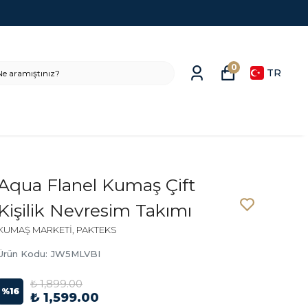
0
TR
Aqua Flanel Kumaş Çift
Kişilik Nevresim Takımı
KUMAŞ MARKETİ, PAKTEKS
Ürün Kodu
:
JW5MLVBI
₺ 1,899.00
%
16
₺ 1,599.00