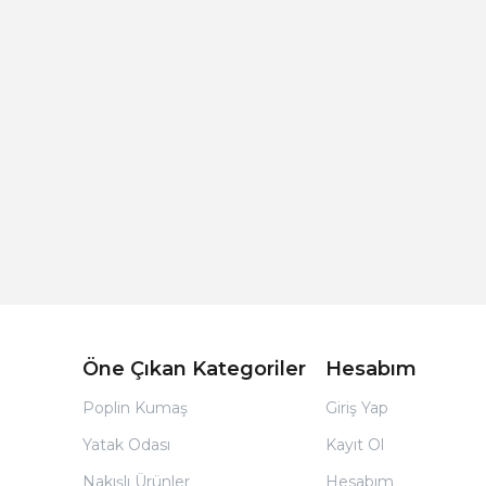
Açık Bej Poplin Kumaş Bebek Nevresim Takımı
Öne Çıkan Kategoriler
Hesabım
Poplin Kumaş
Giriş Yap
Yatak Odası
Kayıt Ol
Nakışlı Ürünler
Hesabım