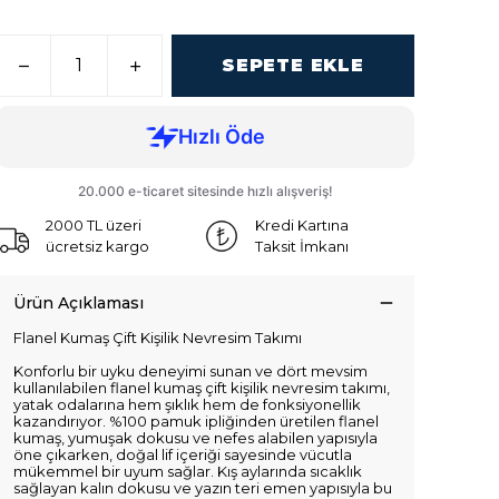
SEPETE EKLE
2000 TL üzeri
Kredi Kartına
ücretsiz kargo
Taksit İmkanı
Ürün Açıklaması
Flanel Kumaş Çift Kişilik Nevresim Takımı
Konforlu bir uyku deneyimi sunan ve dört mevsim
kullanılabilen flanel kumaş çift kişilik nevresim takımı,
yatak odalarına hem şıklık hem de fonksiyonellik
kazandırıyor. %100 pamuk ipliğinden üretilen flanel
kumaş, yumuşak dokusu ve nefes alabilen yapısıyla
öne çıkarken, doğal lif içeriği sayesinde vücutla
mükemmel bir uyum sağlar. Kış aylarında sıcaklık
sağlayan kalın dokusu ve yazın teri emen yapısıyla bu