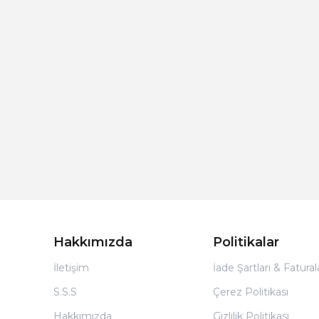
Hakkımızda
Politikalar
İletişim
İade Şartları & Fatura
S.S.S
Çerez Politikası
Hakkımızda
Gizlilik Politikası