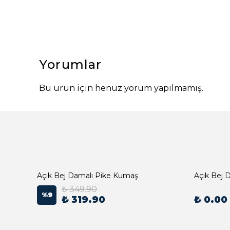
Yorumlar
Bu ürün için henüz yorum yapılmamış.
Açık Bej Damalı Pike Kumaş
₺ 349.90
%
9
₺ 319.90
₺ 0.00