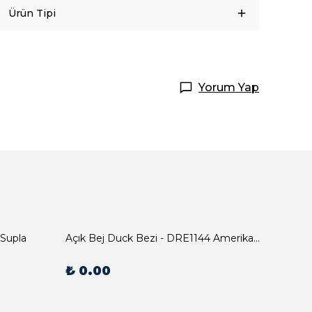
Ürün Tipi
Yorum Yap
 Supla
Açık Bej Duck Bezi - DRE1144 Amerikan Servis
₺ 0.00
₺ 0.