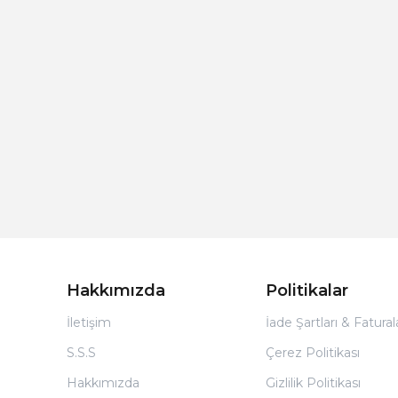
Hakkımızda
Politikalar
İletişim
İade Şartları & Fatura
S.S.S
Çerez Politikası
Hakkımızda
Gizlilik Politikası