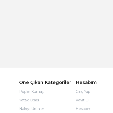
Açık Bej Poplin Kumaş Bebek Nevresim Takımı
Öne Çıkan Kategoriler
Hesabım
Poplin Kumaş
Giriş Yap
Yatak Odası
Kayıt Ol
Nakışlı Ürünler
Hesabım