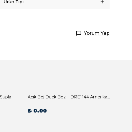
Ürün Tipi
Yorum Yap
 Supla
Açık Bej Duck Bezi - DRE1144 Amerikan Servis
₺ 0.00
₺ 0.