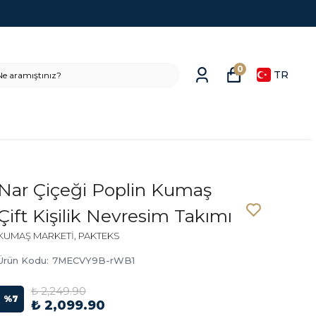
0
TR
Nar Çiçeği Poplin Kumaş
Çift Kişilik Nevresim Takımı
KUMAŞ MARKETİ, PAKTEKS
Ürün Kodu
:
7MECVY9B-rWB1
₺ 2,249.90
%
7
₺ 2,099.90