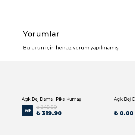
Yorumlar
Bu ürün için henüz yorum yapılmamış.
Açık Bej Damalı Pike Kumaş
₺ 349.90
%
9
₺ 319.90
₺ 0.00