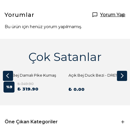
Yorumlar
Yorum Yap
Bu ürün için henüz yorum yapılmamış.
Çok Satanlar
Açık Bej Damalı Pike Kumaş
Açık Bej Duck Bezi - DRE1144 Kumaş Peçete
₺ 349.90
%
9
₺ 319.90
₺ 0.00
Öne Çıkan Kategoriler