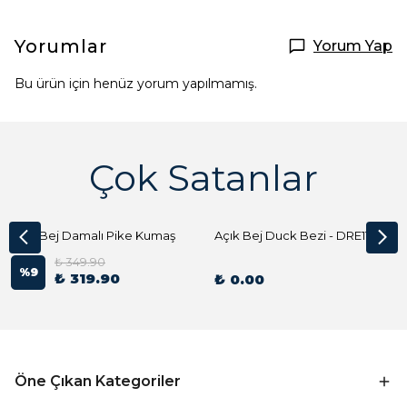
Yorumlar
Yorum Yap
Bu ürün için henüz yorum yapılmamış.
Çok Satanlar
Açık Bej Damalı Pike Kumaş
Açık Bej Duck Bezi - DRE1144 Kumaş Peçete
₺ 349.90
%
9
₺ 319.90
₺ 0.00
Öne Çıkan Kategoriler