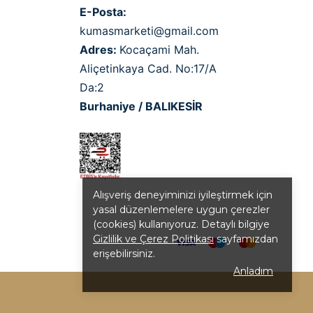
E-Posta:
kumasmarketi@gmail.com
Adres:
Kocaçami Mah.
Aliçetinkaya Cad. No:17/A
Da:2
Burhaniye / BALIKESİR
Alışveriş deneyiminizi iyileştirmek için
yasal düzenlemelere uygun çerezler
(cookies) kullanıyoruz. Detaylı bilgiye
Gizlilik ve Çerez Politikası
sayfamızdan
erişebilirsiniz.
Anladım