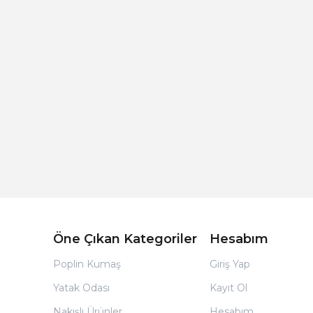
Açık Bej Poplin Kumaş Bebek Nevresim Takımı
Öne Çıkan Kategoriler
Hesabım
Poplin Kumaş
Giriş Yap
Yatak Odası
Kayıt Ol
Nakışlı Ürünler
Hesabım