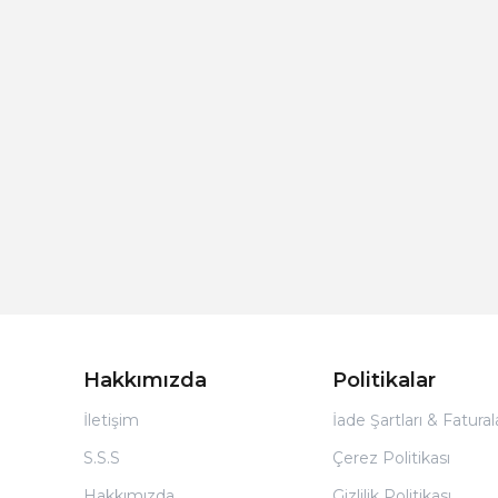
Hakkımızda
Politikalar
İletişim
İade Şartları & Fatura
S.S.S
Çerez Politikası
Hakkımızda
Gizlilik Politikası