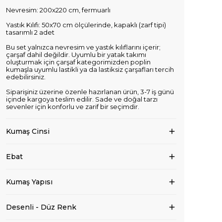
Nevresim: 200x220 cm, fermuarlı
Yastık Kılıfı: 50x70 cm ölçülerinde, kapaklı (zarf tipi)
tasarımlı 2 adet
Bu set yalnızca nevresim ve yastık kılıflarını içerir;
çarşaf dahil değildir. Uyumlu bir yatak takımı
oluşturmak için çarşaf kategorimizden poplin
kumaşla uyumlu lastikli ya da lastiksiz çarşafları tercih
edebilirsiniz.
Siparişiniz üzerine özenle hazırlanan ürün, 3-7 iş günü
içinde kargoya teslim edilir. Sade ve doğal tarzı
sevenler için konforlu ve zarif bir seçimdir.
Kumaş Cinsi
Ebat
Kumaş Yapısı
Desenli - Düz Renk