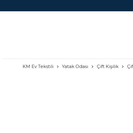
2000 TL ÜZERI KARGO BEDAVA FIRSATINI KAÇIRMA!
KM Ev Tekstili
Yatak Odası
Çift Kişilik
Çi