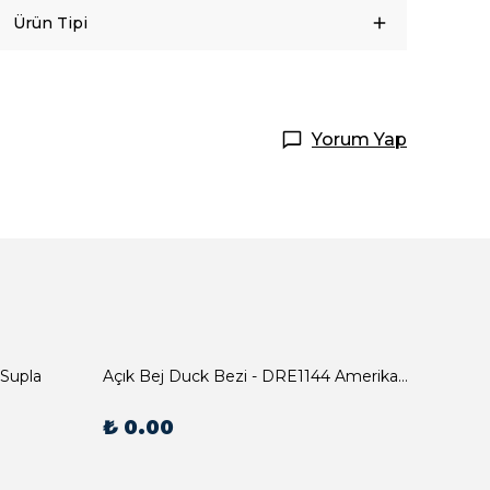
Ürün Tipi
Yorum Yap
 Supla
Açık Bej Duck Bezi - DRE1144 Amerikan Servis
₺ 0.00
₺ 0.