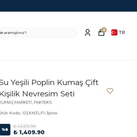
0
TR
Su Yeşili Poplin Kumaş Çift
Kişilik Nevresim Seti
KUMAŞ MARKETİ, PAKTEKS
Ürün Kodu
:
O2XMZLF1-3pnw
₺ 1,529.90
%
8
₺ 1,409.90