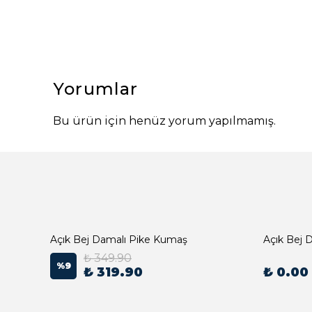
Yorumlar
Bu ürün için henüz yorum yapılmamış.
Açık Bej Damalı Pike Kumaş
₺ 349.90
%
9
₺ 319.90
₺ 0.00