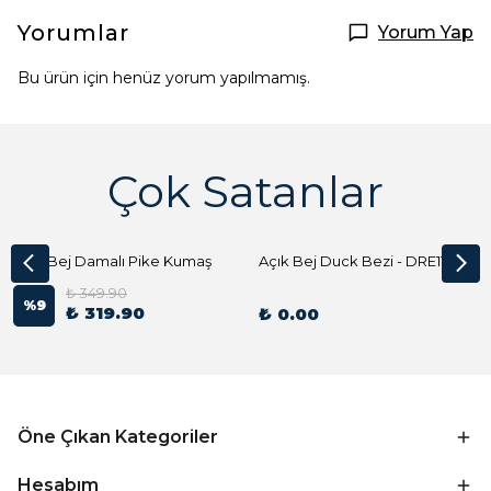
Yorumlar
Yorum Yap
Bu ürün için henüz yorum yapılmamış.
Çok Satanlar
Açık Bej Damalı Pike Kumaş
Açık Bej Duck Bezi - DRE1144 Kumaş Peçete
₺ 349.90
%
9
₺ 319.90
₺ 0.00
Öne Çıkan Kategoriler
Hesabım