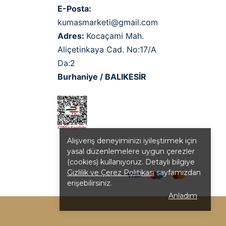
E-Posta:
kumasmarketi@gmail.com
Adres:
Kocaçami Mah.
Aliçetinkaya Cad. No:17/A
Da:2
Burhaniye / BALIKESİR
Alışveriş deneyiminizi iyileştirmek için
yasal düzenlemelere uygun çerezler
(cookies) kullanıyoruz. Detaylı bilgiye
Gizlilik ve Çerez Politikası
sayfamızdan
erişebilirsiniz.
Anladım