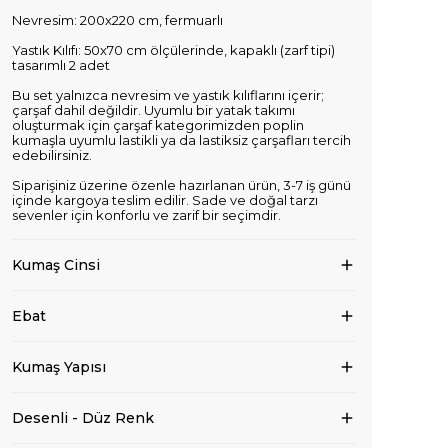
Nevresim: 200x220 cm, fermuarlı
Yastık Kılıfı: 50x70 cm ölçülerinde, kapaklı (zarf tipi)
tasarımlı 2 adet
Bu set yalnızca nevresim ve yastık kılıflarını içerir;
çarşaf dahil değildir. Uyumlu bir yatak takımı
oluşturmak için çarşaf kategorimizden poplin
kumaşla uyumlu lastikli ya da lastiksiz çarşafları tercih
edebilirsiniz.
Siparişiniz üzerine özenle hazırlanan ürün, 3-7 iş günü
içinde kargoya teslim edilir. Sade ve doğal tarzı
sevenler için konforlu ve zarif bir seçimdir.
Kumaş Cinsi
Ebat
Kumaş Yapısı
Desenli - Düz Renk