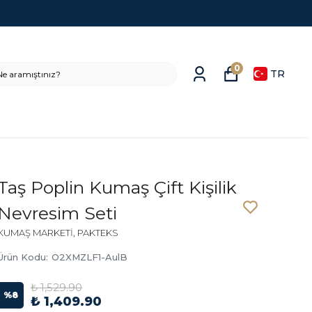
0
TR
Taş Poplin Kumaş Çift Kişilik
Nevresim Seti
KUMAŞ MARKETİ, PAKTEKS
Ürün Kodu
:
O2XMZLF1-AulB
₺ 1,529.90
%
8
₺ 1,409.90