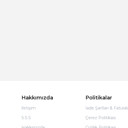
Hakkımızda
Politikalar
İletişim
İade Şartları & Fatura
S.S.S
Çerez Politikası
Hakkımızda
Gizlilik Politikası