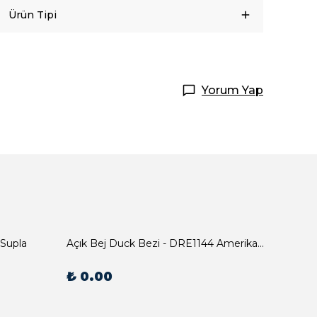
Ürün Tipi
Yorum Yap
 Supla
Açık Bej Duck Bezi - DRE1144 Amerikan Servis
₺ 0.00
₺ 0.