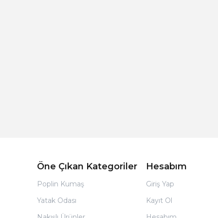
Açık Bej Poplin Kumaş Bebek Nevresim Takımı
Öne Çıkan Kategoriler
Hesabım
Poplin Kumaş
Giriş Yap
Yatak Odası
Kayıt Ol
Nakışlı Ürünler
Hesabım