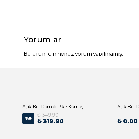
Yorumlar
Bu ürün için henüz yorum yapılmamış.
Açık Bej Damalı Pike Kumaş
₺ 349.90
%
9
₺ 319.90
₺ 0.00