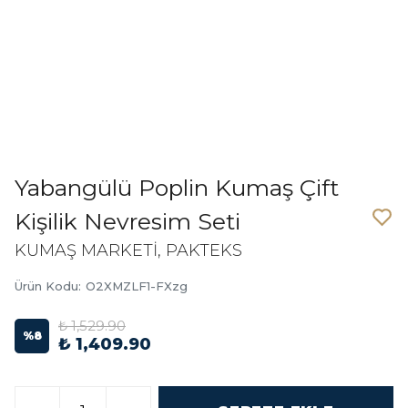
Yabangülü Poplin Kumaş Çift
Kişilik Nevresim Seti
KUMAŞ MARKETİ, PAKTEKS
Ürün Kodu
:
O2XMZLF1-FXzg
₺ 1,529.90
%
8
₺ 1,409.90