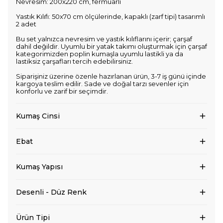
Nevresim: 200x220 cm, fermuarlı
Yastık Kılıfı: 50x70 cm ölçülerinde, kapaklı (zarf tipi) tasarımlı
2 adet
Bu set yalnızca nevresim ve yastık kılıflarını içerir; çarşaf
dahil değildir. Uyumlu bir yatak takımı oluşturmak için çarşaf
kategorimizden poplin kumaşla uyumlu lastikli ya da
lastiksiz çarşafları tercih edebilirsiniz.
Siparişiniz üzerine özenle hazırlanan ürün, 3-7 iş günü içinde
kargoya teslim edilir. Sade ve doğal tarzı sevenler için
konforlu ve zarif bir seçimdir.
Kumaş Cinsi
Ebat
Kumaş Yapısı
Desenli - Düz Renk
Ürün Tipi