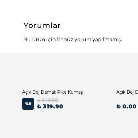
Yorumlar
Bu ürün için henüz yorum yapılmamış.
Açık Bej Damalı Pike Kumaş
₺ 349.90
%
9
₺ 319.90
₺ 0.00