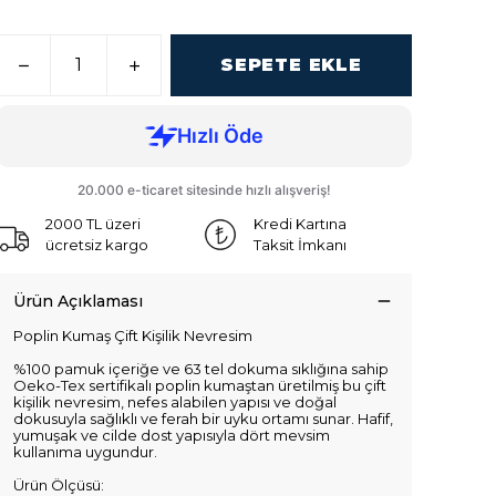
SEPETE EKLE
2000 TL üzeri
Kredi Kartına
ücretsiz kargo
Taksit İmkanı
Ürün Açıklaması
Poplin Kumaş Çift Kişilik Nevresim
%100 pamuk içeriğe ve 63 tel dokuma sıklığına sahip
Oeko-Tex sertifikalı poplin kumaştan üretilmiş bu çift
kişilik nevresim, nefes alabilen yapısı ve doğal
dokusuyla sağlıklı ve ferah bir uyku ortamı sunar. Hafif,
yumuşak ve cilde dost yapısıyla dört mevsim
kullanıma uygundur.
Ürün Ölçüsü: