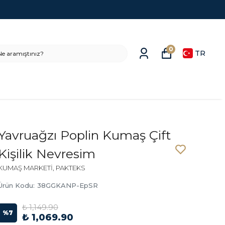
0
TR
Yavruağzı Poplin Kumaş Çift
Kişilik Nevresim
KUMAŞ MARKETİ, PAKTEKS
Ürün Kodu
:
38GGKANP-EpSR
₺ 1,149.90
%
7
₺ 1,069.90