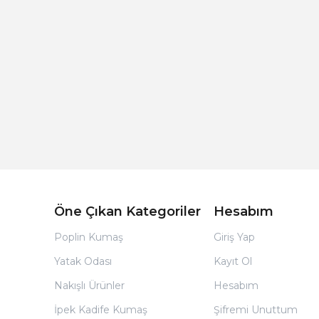
Açık Bej Poplin Kumaş Bebek Nevresim Takımı
Öne Çıkan Kategoriler
Hesabım
Poplin Kumaş
Giriş Yap
Yatak Odası
Kayıt Ol
Nakışlı Ürünler
Hesabım
İpek Kadife Kumaş
Şifremi Unuttum