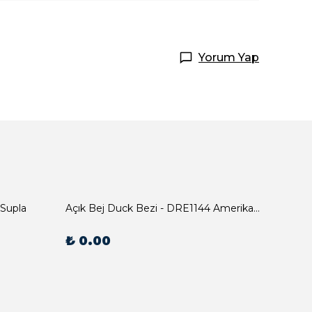
Yorum Yap
 Supla
Açık Bej Duck Bezi - DRE1144 Amerikan Servis
₺ 0.00
₺ 0.