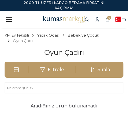
FIRSATINI
YENI SEZON ÜRÜNLER
0
TR
KM Ev Tekstili
Yatak Odası
Bebek ve Çocuk
Oyun Çadırı
Oyun Çadırı
Filtrele
Sırala
Aradığınız ürün bulunamadı