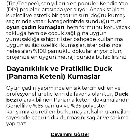
(Tipi/Teepee), son yılların en popüler Kendin Yap
(DIY) projeleri arasında yer alıyor. Ancak sağlam
iskeletli ve estetik bir çadırın sırrı, doğru kumaş
seçiminde yatar. Kategorimizde sunduğumuz
oyun çadırı kumaşları
, hem formunu koruyacak
tokluğa hem de çocuk sağlığına uygun
yumuşaklığa sahiptir. İster bahçede kullanıma
uygun su itici özellikli kumaşlar, ister odasında
nefes alan %100 pamuklu dokular arıyor olun,
projenize en uygun metrajı burada bulabilirsiniz.
Dayanıklılık ve Pratiklik: Duck
(Panama Keteni) Kumaşlar
Oyun çadırı yapımında en sık tercih edilen ve
profesyonel üreticilerin de favorisi olan tür,
Duck
bezi
olarak bilinen Panama keteni dokumalarıdır.
Genellikle %65 pamuk ve %35 polyester
karışımıyla üretilen bu kumaşlar, kalın gramajları
sayesinde çadırın dik durmasını sağlar ve sarkma
yapmaz.
Devamını Göster