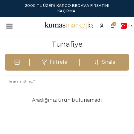
2000 TL ÜZERI KARGO BEDAVA FIRSATINI
KAÇIRMA!
0
TR
Tuhafiye
Filtrele
Sırala
Aradığınız ürün bulunamadı