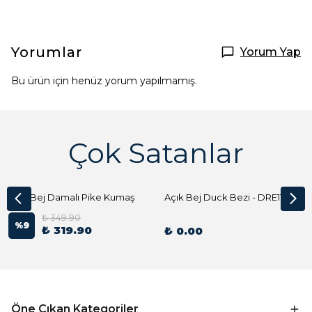
Yorumlar
Yorum Yap
Bu ürün için henüz yorum yapılmamış.
Çok Satanlar
Açık Bej Damalı Pike Kumaş
Açık Bej Duck Bezi - DRE1144 Kumaş Peçete
₺ 349.90
%
9
₺ 319.90
₺ 0.00
Öne Çıkan Kategoriler