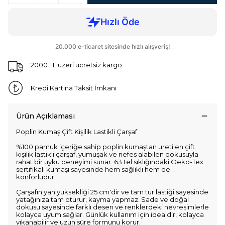
2000 TL üzeri ücretsiz kargo
Kredi Kartına Taksit İmkanı
Ürün Açıklaması
Poplin Kumaş Çift Kişilik Lastikli Çarşaf
%100 pamuk içeriğe sahip poplin kumaştan üretilen çift
kişilik lastikli çarşaf, yumuşak ve nefes alabilen dokusuyla
rahat bir uyku deneyimi sunar. 63 tel sıklığındaki Oeko-Tex
sertifikalı kumaşı sayesinde hem sağlıklı hem de
konforludur.
Çarşafın yan yüksekliği 25 cm'dir ve tam tur lastiği sayesinde
yatağınıza tam oturur, kayma yapmaz. Sade ve doğal
dokusu sayesinde farklı desen ve renklerdeki nevresimlerle
kolayca uyum sağlar. Günlük kullanım için idealdir, kolayca
yıkanabilir ve uzun süre formunu korur.