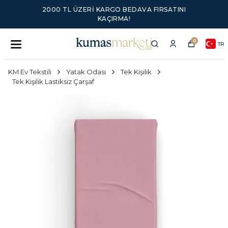
2000 TL ÜZERI KARGO BEDAVA FIRSATINI
KAÇIRMA!
0
TR
KM Ev Tekstili
Yatak Odası
Tek Kişilik
Tek Kişilik Lastiksiz Çarşaf