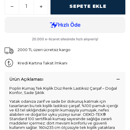
SEPETE EKLE
2000 TL üzeri ücretsiz kargo
Kredi Kartına Taksit İmkanı
Ürün Açıklaması
Poplin Kumaş Tek Kişilik Düz Renk Lastiksiz Çarşaf – Doğal
Konfor, Sade Şıklık
Yatak odanıza zarif ve sade bir dokunuş katmak için
tasarlanan bu tek kişilik lastiksiz çarşaf, %100 pamuk içeriği
ve 63 tel sıklığındaki poplin kumaşıyla yumuşak, nefes
alabilen ve doğal bir uyku yüzeyi sunar. OEKO-TEX®
Standard 100 sertifikalı kumaşı sayesinde sağlığa zararlı
maddeler içermez; dört mevsim konforlu ve güvenli
kullanım sağlar. 160x235 cm ölçüsüyle tek kişilik yataklara