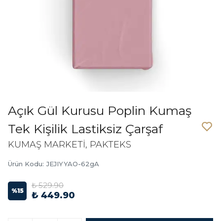
Açık Gül Kurusu Poplin Kumaş
Tek Kişilik Lastiksiz Çarşaf
KUMAŞ MARKETİ, PAKTEKS
Ürün Kodu
:
JEJIYYAO-62gA
₺ 529.90
%
15
₺ 449.90