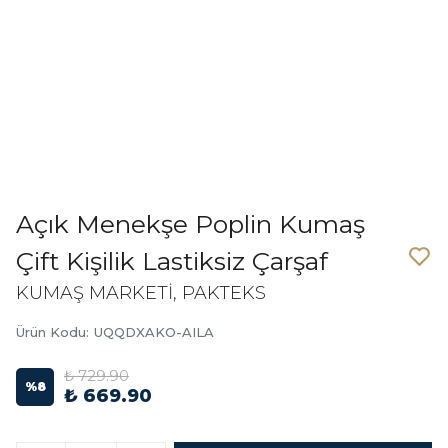
Açık Menekşe Poplin Kumaş
Çift Kişilik Lastiksiz Çarşaf
KUMAŞ MARKETİ, PAKTEKS
Ürün Kodu
:
UQQDXAKO-AILA
₺ 729.90
%
8
₺ 669.90