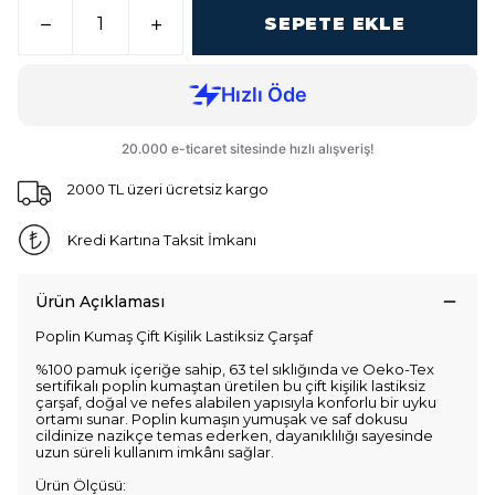
SEPETE EKLE
2000 TL üzeri ücretsiz kargo
Kredi Kartına Taksit İmkanı
Ürün Açıklaması
Poplin Kumaş Çift Kişilik Lastiksiz Çarşaf
%100 pamuk içeriğe sahip, 63 tel sıklığında ve Oeko-Tex
sertifikalı poplin kumaştan üretilen bu çift kişilik lastiksiz
çarşaf, doğal ve nefes alabilen yapısıyla konforlu bir uyku
ortamı sunar. Poplin kumaşın yumuşak ve saf dokusu
cildinize nazikçe temas ederken, dayanıklılığı sayesinde
uzun süreli kullanım imkânı sağlar.
Ürün Ölçüsü: