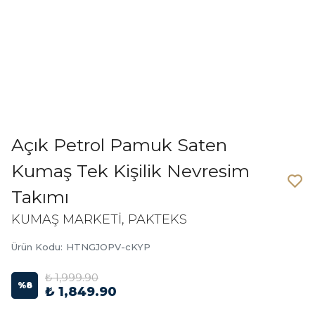
Açık Petrol Pamuk Saten
Kumaş Tek Kişilik Nevresim
Takımı
KUMAŞ MARKETİ, PAKTEKS
Ürün Kodu
:
HTNGJOPV-cKYP
₺ 1,999.90
%
8
₺ 1,849.90