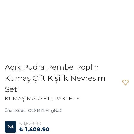
Açık Pudra Pembe Poplin
Kumaş Çift Kişilik Nevresim
Seti
KUMAŞ MARKETİ, PAKTEKS
Ürün Kodu
:
O2XMZLF1-gNaC
₺ 1,529.90
%
8
₺ 1,409.90