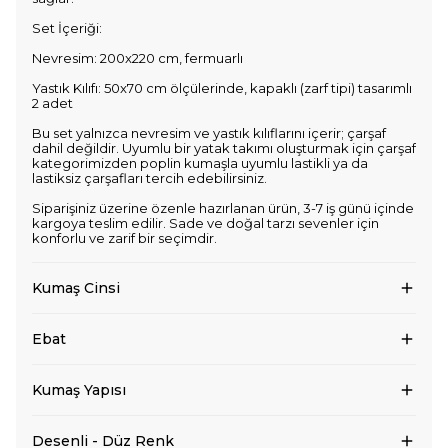
Set İçeriği:
Nevresim: 200x220 cm, fermuarlı
Yastık Kılıfı: 50x70 cm ölçülerinde, kapaklı (zarf tipi) tasarımlı
2 adet
Bu set yalnızca nevresim ve yastık kılıflarını içerir; çarşaf
dahil değildir. Uyumlu bir yatak takımı oluşturmak için çarşaf
kategorimizden poplin kumaşla uyumlu lastikli ya da
lastiksiz çarşafları tercih edebilirsiniz.
Siparişiniz üzerine özenle hazırlanan ürün, 3-7 iş günü içinde
kargoya teslim edilir. Sade ve doğal tarzı sevenler için
konforlu ve zarif bir seçimdir.
Kumaş Cinsi
Ebat
Kumaş Yapısı
Desenli - Düz Renk