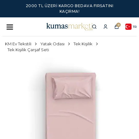
2000 TL ÜZERI KARGO BEDAVA FIRSATINI
KAÇIRMA!
0
TR
KM Ev Tekstili
Yatak Odası
Tek Kişilik
Tek Kişilik Çarşaf Seti