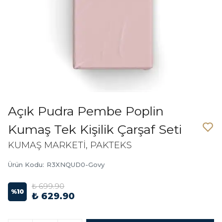
Açık Pudra Pembe Poplin
Kumaş Tek Kişilik Çarşaf Seti
KUMAŞ MARKETİ, PAKTEKS
Ürün Kodu
:
R3XNQUD0-Govy
₺ 699.90
%
10
₺ 629.90