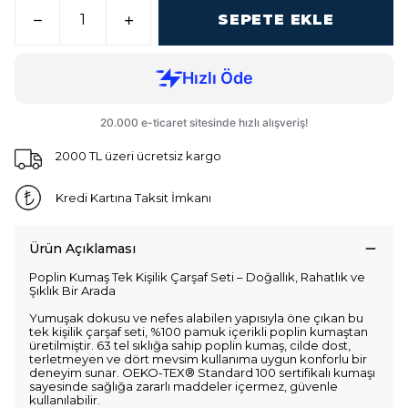
SEPETE EKLE
2000 TL üzeri ücretsiz kargo
Kredi Kartına Taksit İmkanı
Ürün Açıklaması
Poplin Kumaş Tek Kişilik Çarşaf Seti – Doğallık, Rahatlık ve
Şıklık Bir Arada
Yumuşak dokusu ve nefes alabilen yapısıyla öne çıkan bu
tek kişilik çarşaf seti, %100 pamuk içerikli poplin kumaştan
üretilmiştir. 63 tel sıklığa sahip poplin kumaş, cilde dost,
terletmeyen ve dört mevsim kullanıma uygun konforlu bir
deneyim sunar. OEKO-TEX® Standard 100 sertifikalı kumaşı
sayesinde sağlığa zararlı maddeler içermez, güvenle
kullanılabilir.