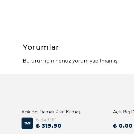
Yorumlar
Bu ürün için henüz yorum yapılmamış.
Açık Bej Damalı Pike Kumaş
₺ 349.90
%
9
₺ 319.90
₺ 0.00