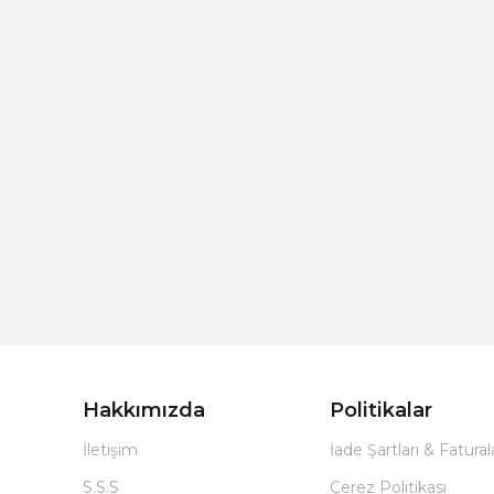
Hakkımızda
Politikalar
İletişim
İade Şartları & Fatura
S.S.S
Çerez Politikası