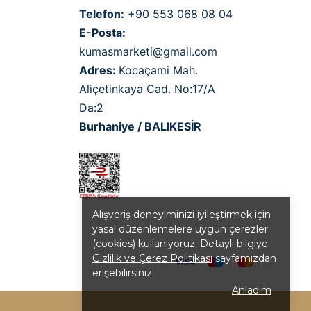
Telefon:
+90 553 068 08 04
E-Posta:
kumasmarketi@gmail.com
Adres:
Kocaçami Mah.
Aliçetinkaya Cad. No:17/A
Da:2
Burhaniye / BALIKESİR
Alışveriş deneyiminizi iyileştirmek için
yasal düzenlemelere uygun çerezler
(cookies) kullanıyoruz. Detaylı bilgiye
Gizlilik ve Çerez Politikası
sayfamızdan
erişebilirsiniz.
Anladım