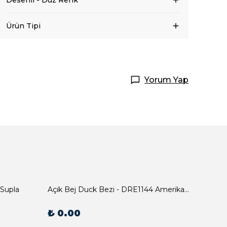
Desenli - Düz Renk
Ürün Tipi
Yorum Yap
 Supla
Açık Bej Duck Bezi - DRE1144 Amerikan Servis
₺ 0.00
₺ 0.