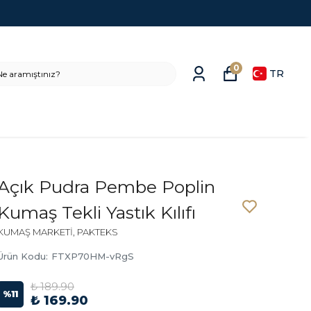
0
TR
Açık Pudra Pembe Poplin
Kumaş Tekli Yastık Kılıfı
KUMAŞ MARKETİ, PAKTEKS
Ürün Kodu
:
FTXP70HM-vRgS
₺ 189.90
%
11
₺ 169.90