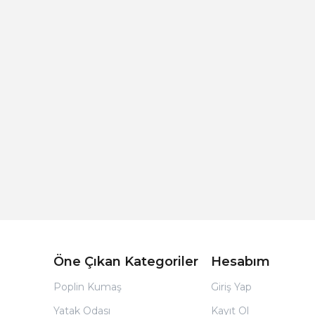
Açık Bej Poplin Kumaş Bebek Nevresim Takımı
Öne Çıkan Kategoriler
Hesabım
Poplin Kumaş
Giriş Yap
Yatak Odası
Kayıt Ol