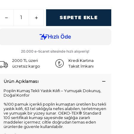
SEPETE EKLE
2000 TL üzeri
Kredi Kartına
ücretsiz kargo
Taksit İmkanı
Ürün Açıklaması
Poplin Kumaş Tekli Yastık Kılıfı – Yumuşak Dokunuş,
Doğal Konfor
%100 pamuk içerikli poplin kumaştan üretilen bu tekli
yastık kılıfı, 63 tel sıklığıyla nefes alabilen, terletmeyen
ve yumuşak bir yüzey sunar. OEKO-TEX® Standard
100 sertifikalı kumaşı sayesinde sağlığa zararlı
maddeler içermez; ciltle doğrudan temas eden
ürünlerde güvenle kullanılabilir.