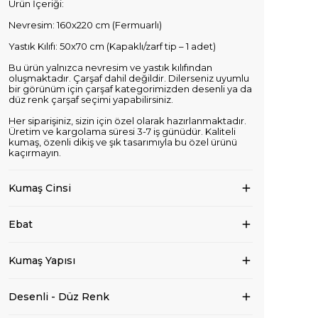
Ürün İçeriği:
Nevresim: 160x220 cm (Fermuarlı)
Yastık Kılıfı: 50x70 cm (Kapaklı/zarf tip – 1 adet)
Bu ürün yalnızca nevresim ve yastık kılıfından
oluşmaktadır. Çarşaf dahil değildir. Dilerseniz uyumlu
bir görünüm için çarşaf kategorimizden desenli ya da
düz renk çarşaf seçimi yapabilirsiniz.
Her siparişiniz, sizin için özel olarak hazırlanmaktadır.
Üretim ve kargolama süresi 3-7 iş günüdür. Kaliteli
kumaş, özenli dikiş ve şık tasarımıyla bu özel ürünü
kaçırmayın.
Kumaş Cinsi
Ebat
Kumaş Yapısı
Desenli - Düz Renk