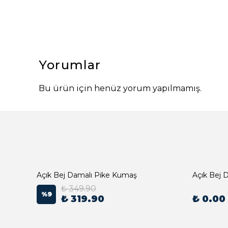
Yorumlar
Bu ürün için henüz yorum yapılmamış.
Açık Bej Damalı Pike Kumaş
₺ 349.90
%
9
₺ 319.90
₺ 0.00