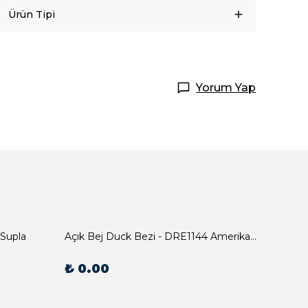
Ürün Tipi
Yorum Yap
 Supla
Açık Bej Duck Bezi - DRE1144 Amerikan Servis
₺ 0.00
₺ 0.