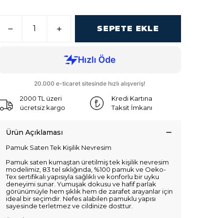
SEPETE EKLE
2000 TL üzeri
Kredi Kartına
ücretsiz kargo
Taksit İmkanı
Ürün Açıklaması
Pamuk Saten Tek Kişilik Nevresim
Pamuk saten kumaştan üretilmiş tek kişilik nevresim
modelimiz, 83 tel sıklığında, %100 pamuk ve Oeko-
Tex sertifikalı yapısıyla sağlıklı ve konforlu bir uyku
deneyimi sunar. Yumuşak dokusu ve hafif parlak
görünümüyle hem şıklık hem de zarafet arayanlar için
ideal bir seçimdir. Nefes alabilen pamuklu yapısı
sayesinde terletmez ve cildinize dosttur.