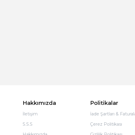
Hakkımızda
Politikalar
İletişim
İade Şartları & Fatura
S.S.S
Çerez Politikası
Hakkımızda
Gizlilik Politikası