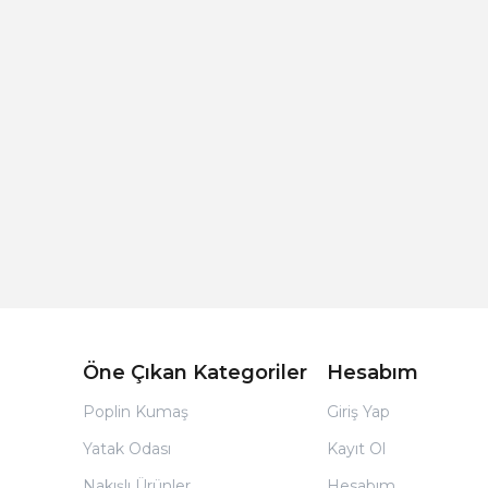
Açık Bej Poplin Kumaş Bebek Nevresim Takımı
Öne Çıkan Kategoriler
Hesabım
Poplin Kumaş
Giriş Yap
Yatak Odası
Kayıt Ol
Nakışlı Ürünler
Hesabım