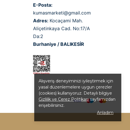
E-Posta:
kumasmarketi@gmail.com
Adres:
Kocaçami Mah.
Aliçetinkaya Cad. No:17/A
Da:2
Burhaniye / BALIKESİR
Alışveriş deneyiminizi iyileştirmek için
yasal düzenlemelere uygun çerezler
(cookies) kullanıyoruz. Detaylı bilgiye
Gizlilik ve Çerez Politikası
sayfamızdan
erişebilirsiniz.
Anladım