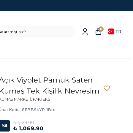
0
TR
Açık Viyolet Pamuk Saten
Kumaş Tek Kişilik Nevresim
KUMAŞ MARKETİ, PAKTEKS
Ürün Kodu
:
8EBBSKYP-1Bte
₺ 1,129.90
%
5
₺ 1,069.90