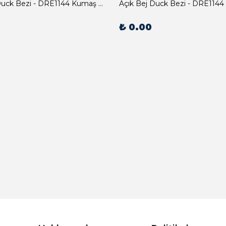
Açık Bej Duck Bezi - DRE1144 Kumaş Peçete
Açık Bej Duck Bezi - DRE1144
₺ 0.00