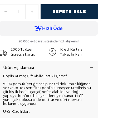
SEPETE EKLE
2000 TL üzeri
Kredi Kartına
ücretsiz kargo
Taksit İmkanı
Ürün Açıklaması
Poplin Kumaş Çift Kişilik Lastikli Çarşaf
%100 pamuk içeriğe sahip, 63 tel dokuma sıklığında
ve Oeko-Tex sertifikalı poplin kumaştan üretilmiş bu
çift kişilik lastikli çarşaf, nefes alabilen ve doğal
yapısıyla konforlu bir uyku deneyimi sunar. Hafif,
yumuşak dokusu cilde dosttur ve dört mevsim
kullanıma uygundur.
Ürün Özellikleri: