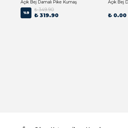
Açık Bej Damalı Pike Kumaş
₺ 349.90
%
9
₺ 319.90
₺ 0.00
Açık Bej Poplin Kumaş Bebek Nevresim Takımı