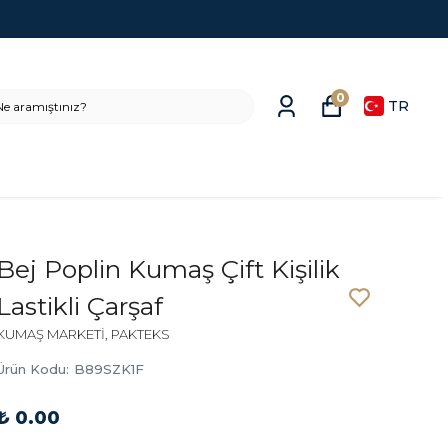
0
TR
Bej Poplin Kumaş Çift Kişilik
Lastikli Çarşaf
KUMAŞ MARKETİ, PAKTEKS
Ürün Kodu
:
B89SZK1F
₺ 0.00