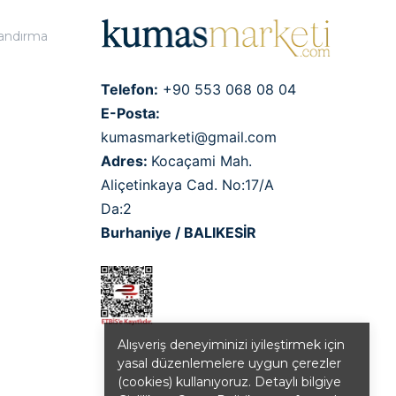
landırma
Telefon:
+90 553 068 08 04
E-Posta:
kumasmarketi@gmail.com
Adres:
Kocaçami Mah.
Aliçetinkaya Cad. No:17/A
Da:2
Burhaniye / BALIKESİR
Alışveriş deneyiminizi iyileştirmek için
yasal düzenlemelere uygun çerezler
(cookies) kullanıyoruz. Detaylı bilgiye