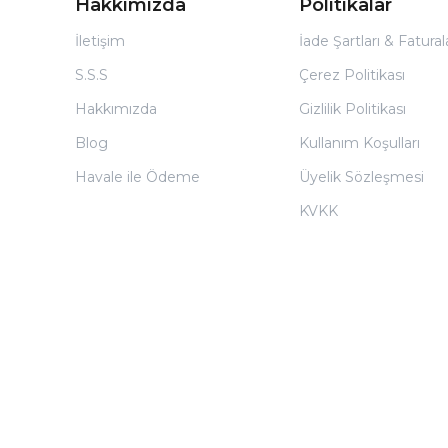
Hakkımızda
Politikalar
İletişim
İade Şartları & Fatura
S.S.S
Çerez Politikası
Hakkımızda
Gizlilik Politikası
Blog
Kullanım Koşulları
Havale ile Ödeme
Üyelik Sözleşmesi
KVKK