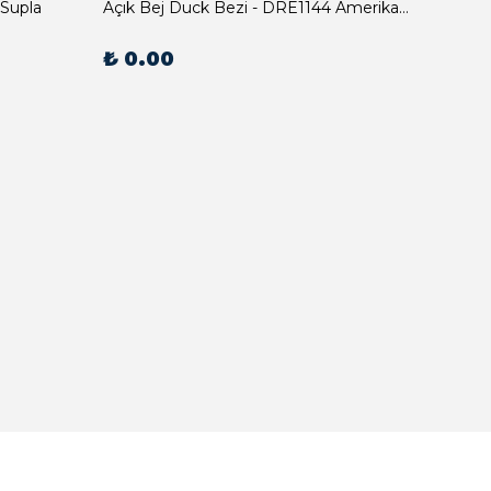
 Supla
Açık Bej Duck Bezi - DRE1144 Amerikan Servis
₺ 0.00
₺ 0.