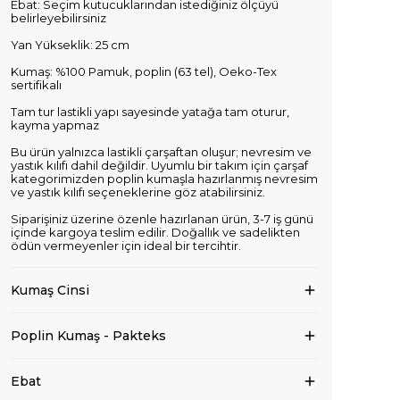
Ebat: Seçim kutucuklarından istediğiniz ölçüyü
belirleyebilirsiniz
Yan Yükseklik: 25 cm
Kumaş: %100 Pamuk, poplin (63 tel), Oeko-Tex
sertifikalı
Tam tur lastikli yapı sayesinde yatağa tam oturur,
kayma yapmaz
Bu ürün yalnızca lastikli çarşaftan oluşur; nevresim ve
yastık kılıfı dahil değildir. Uyumlu bir takım için çarşaf
kategorimizden poplin kumaşla hazırlanmış nevresim
ve yastık kılıfı seçeneklerine göz atabilirsiniz.
Siparişiniz üzerine özenle hazırlanan ürün, 3-7 iş günü
içinde kargoya teslim edilir. Doğallık ve sadelikten
ödün vermeyenler için ideal bir tercihtir.
Kumaş Cinsi
Poplin Kumaş - Pakteks
Ebat