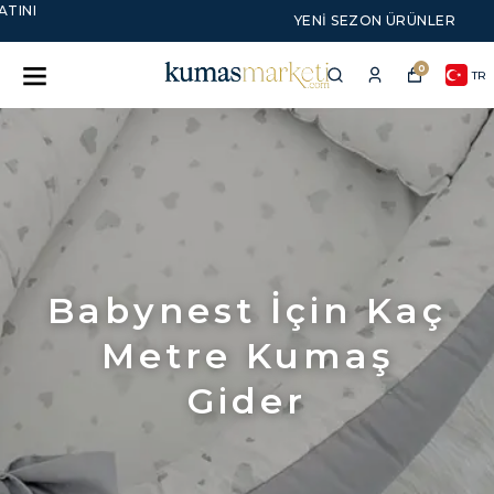
YENI SEZON ÜRÜNLER
0
TR
Babynest İçin Kaç
Metre Kumaş
Gider