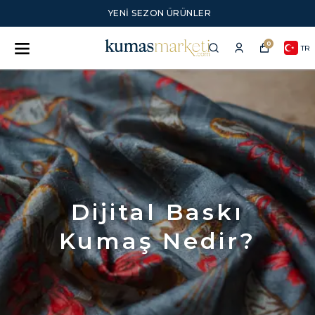
YENI SEZON ÜRÜNLER
0
TR
Dijital Baskı
Kumaş Nedir?