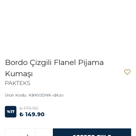
Bordo Çizgili Flanel Pijama
Kumaşı
PAKTEKS
Ürün Kodu
:
K8KVJDNK-dAzv
₺ 179.90
%
17
₺ 149.90