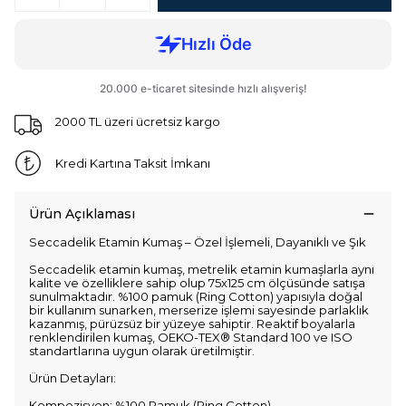
2000 TL üzeri ücretsiz kargo
Kredi Kartına Taksit İmkanı
Ürün Açıklaması
Seccadelik Etamin Kumaş – Özel İşlemeli, Dayanıklı ve Şık
Seccadelik etamin kumaş, metrelik etamin kumaşlarla aynı
kalite ve özelliklere sahip olup 75x125 cm ölçüsünde satışa
sunulmaktadır. %100 pamuk (Ring Cotton) yapısıyla doğal
bir kullanım sunarken, merserize işlemi sayesinde parlaklık
kazanmış, pürüzsüz bir yüzeye sahiptir. Reaktif boyalarla
renklendirilen kumaş, OEKO-TEX® Standard 100 ve ISO
standartlarına uygun olarak üretilmiştir.
Ürün Detayları:
Kompozisyon: %100 Pamuk (Ring Cotton)