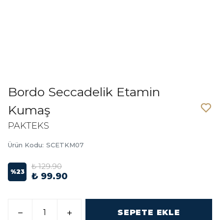
Bordo Seccadelik Etamin
Kumaş
PAKTEKS
Ürün Kodu
:
SCETKM07
₺ 129.90
%
23
₺ 99.90
SEPETE EKLE