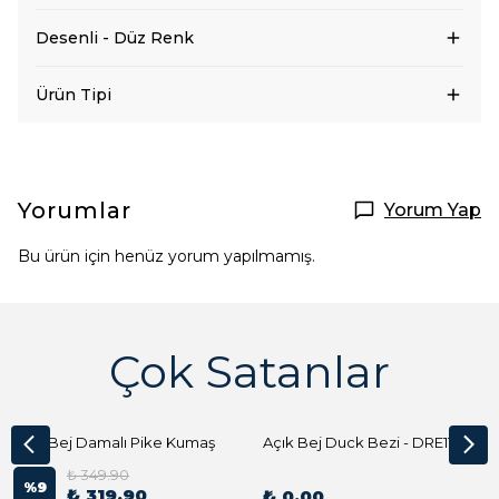
Desenli - Düz Renk
Ürün Tipi
Yorumlar
Yorum Yap
Bu ürün için henüz yorum yapılmamış.
Çok Satanlar
Açık Bej Damalı Pike Kumaş
Açık Bej Duck Bezi - DRE1144 Kumaş Peçete
₺ 349.90
%
9
₺ 319.90
₺ 0.00