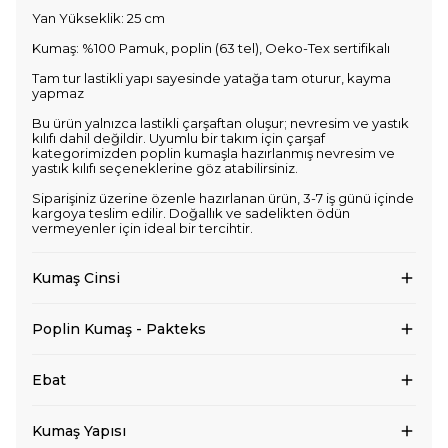
Yan Yükseklik: 25 cm
Kumaş: %100 Pamuk, poplin (63 tel), Oeko-Tex sertifikalı
Tam tur lastikli yapı sayesinde yatağa tam oturur, kayma
yapmaz
Bu ürün yalnızca lastikli çarşaftan oluşur; nevresim ve yastık
kılıfı dahil değildir. Uyumlu bir takım için çarşaf
kategorimizden poplin kumaşla hazırlanmış nevresim ve
yastık kılıfı seçeneklerine göz atabilirsiniz.
Siparişiniz üzerine özenle hazırlanan ürün, 3-7 iş günü içinde
kargoya teslim edilir. Doğallık ve sadelikten ödün
vermeyenler için ideal bir tercihtir.
Kumaş Cinsi
Poplin Kumaş - Pakteks
Ebat
Kumaş Yapısı