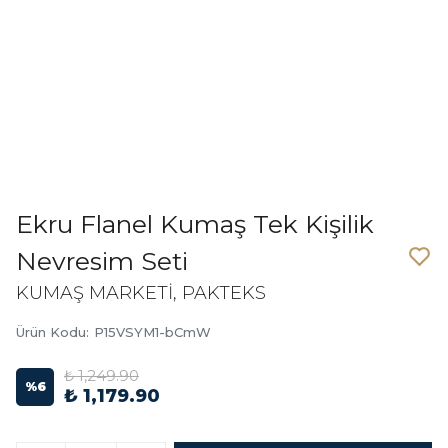
Ekru Flanel Kumaş Tek Kişilik
Nevresim Seti
KUMAŞ MARKETİ, PAKTEKS
Ürün Kodu
:
P15VSYM1-bCmW
₺ 1,249.90
%
6
₺ 1,179.90