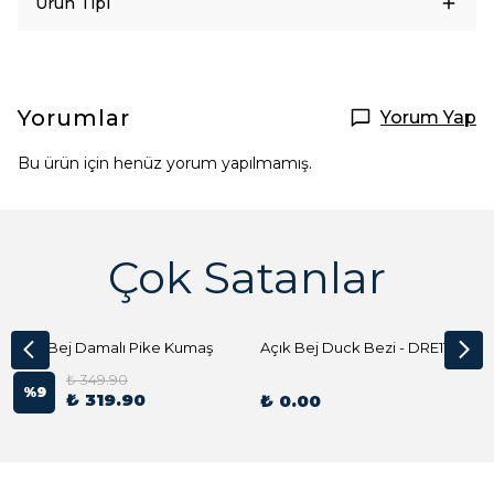
Ürün Tipi
Yorumlar
Yorum Yap
Bu ürün için henüz yorum yapılmamış.
Çok Satanlar
Açık Bej Damalı Pike Kumaş
Açık Bej Duck Bezi - DRE1144 Kumaş Peçete
₺ 349.90
%
9
₺ 319.90
₺ 0.00