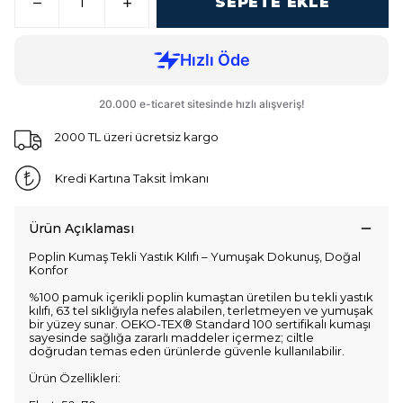
SEPETE EKLE
2000 TL üzeri ücretsiz kargo
Kredi Kartına Taksit İmkanı
Ürün Açıklaması
Poplin Kumaş Tekli Yastık Kılıfı – Yumuşak Dokunuş, Doğal
Konfor
%100 pamuk içerikli poplin kumaştan üretilen bu tekli yastık
kılıfı, 63 tel sıklığıyla nefes alabilen, terletmeyen ve yumuşak
bir yüzey sunar. OEKO-TEX® Standard 100 sertifikalı kumaşı
sayesinde sağlığa zararlı maddeler içermez; ciltle
doğrudan temas eden ürünlerde güvenle kullanılabilir.
Ürün Özellikleri: