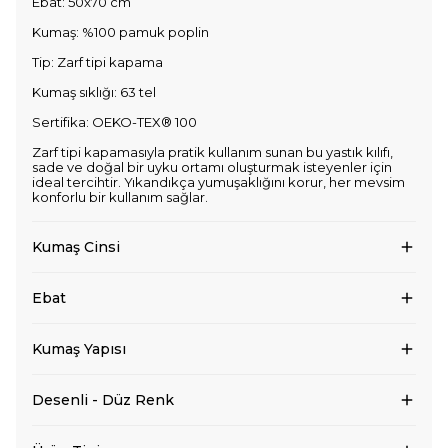
Ebat: 50x70 cm
Kumaş: %100 pamuk poplin
Tip: Zarf tipi kapama
Kumaş sıklığı: 63 tel
Sertifika: OEKO-TEX® 100
Zarf tipi kapamasıyla pratik kullanım sunan bu yastık kılıfı,
sade ve doğal bir uyku ortamı oluşturmak isteyenler için
ideal tercihtir. Yıkandıkça yumuşaklığını korur, her mevsim
konforlu bir kullanım sağlar.
Kumaş Cinsi
Ebat
Kumaş Yapısı
Desenli - Düz Renk