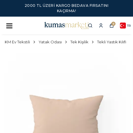
2000 TL ÜZERI KARGO BEDAVA FIRSATINI
KAÇIRMA!
0
TR
KM Ev Tekstili
Yatak Odası
Tek Kişilik
Tekli Yastık Kılıfı