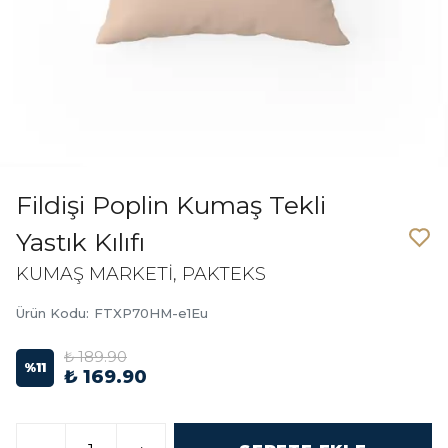
Fildişi Poplin Kumaş Tekli
Yastık Kılıfı
KUMAŞ MARKETİ, PAKTEKS
Ürün Kodu
:
FTXP70HM-e1Eu
₺ 189.90
%
11
₺ 169.90