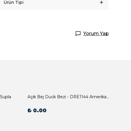
Ürün Tipi
Yorum Yap
 Supla
Açık Bej Duck Bezi - DRE1144 Amerikan Servis
₺ 0.00
₺ 0.