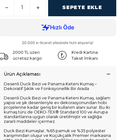
SEPETE EKLE
2000 TL üzeri
Kredi Kartına
ücretsiz kargo
Taksit İmkanı
Ürün Açıklaması
Desenli Duck Bezi ve Panama Keteni Kumaş –
Dekoratif Şıklık ve Fonksiyonellik Bir Arada
Desenli Duck Bezi ve Panama Keteni Kumaş, sağlam
yapısı ve şık desenleriyle ev dekorasyonundan hobi
projelerine kadar geniş bir kullanım alanı sunar. Bu iki
kumaş türü de OEKO-TEX® Standard 100 ve Avrupa
standartlarına uygun olarak üretilmiştir ve sağlığa
zararlı maddeler içermez.
Duck Bezi Kumaşlar, %65 pamuk ve %35 polyester
karışımından oluşur ve Küçükçalık Premier markasına