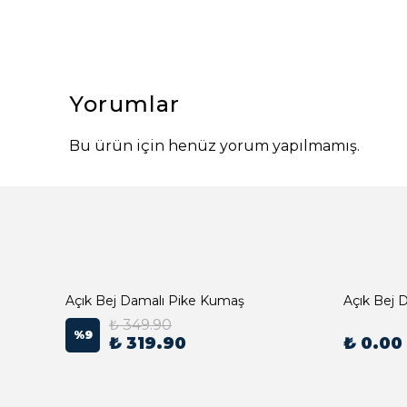
Yorumlar
Bu ürün için henüz yorum yapılmamış.
Açık Bej Damalı Pike Kumaş
₺ 349.90
%
9
₺ 319.90
₺ 0.00