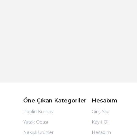
Açık Bej Poplin Kumaş Bebek Nevresim Takımı
Öne Çıkan Kategoriler
Hesabım
Poplin Kumaş
Giriş Yap
Yatak Odası
Kayıt Ol
Nakışlı Ürünler
Hesabım