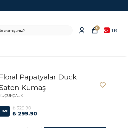
YEN
0
TR
Floral Papatyalar Duck
Saten Kumaş
KÜÇÜKÇALIK
₺ 329.90
%
9
₺ 299.90