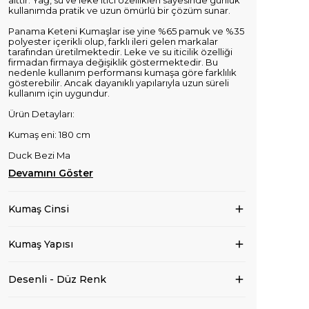
aittir. Yağ, su ve leke itici özellikleri sayesinde günlük
kullanımda pratik ve uzun ömürlü bir çözüm sunar.
Panama Keteni Kumaşlar ise yine %65 pamuk ve %35
polyester içerikli olup, farklı ileri gelen markalar
tarafından üretilmektedir. Leke ve su iticilik özelliği
firmadan firmaya değişiklik göstermektedir. Bu
nedenle kullanım performansı kumaşa göre farklılık
gösterebilir. Ancak dayanıklı yapılarıyla uzun süreli
kullanım için uygundur.
Ürün Detayları:
Kumaş eni: 180 cm
Duck Bezi Ma
Devamını Göster
Kumaş Cinsi
Kumaş Yapısı
Desenli - Düz Renk