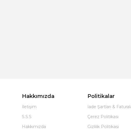
Hakkımızda
Politikalar
İletişim
İade Şartları & Fatura
S.S.S
Çerez Politikası
Hakkımızda
Gizlilik Politikası