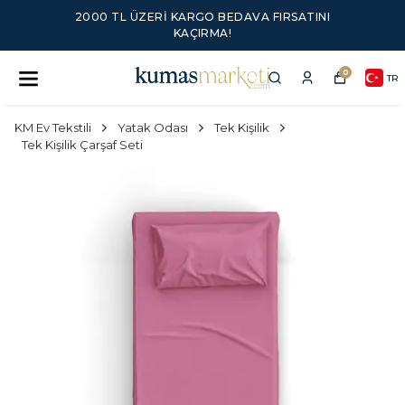
2000 TL ÜZERI KARGO BEDAVA FIRSATINI
KAÇIRMA!
0
TR
KM Ev Tekstili
Yatak Odası
Tek Kişilik
Tek Kişilik Çarşaf Seti