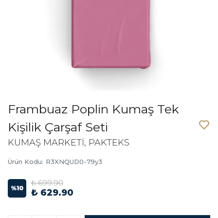
Frambuaz Poplin Kumaş Tek
Kişilik Çarşaf Seti
KUMAŞ MARKETİ, PAKTEKS
Ürün Kodu
:
R3XNQUD0-79y3
₺ 699.90
%
10
₺ 629.90