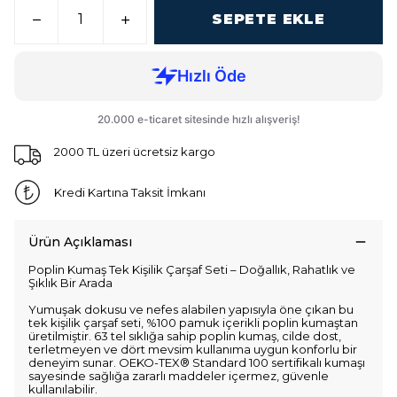
SEPETE EKLE
2000 TL üzeri ücretsiz kargo
Kredi Kartına Taksit İmkanı
Ürün Açıklaması
Poplin Kumaş Tek Kişilik Çarşaf Seti – Doğallık, Rahatlık ve
Şıklık Bir Arada
Yumuşak dokusu ve nefes alabilen yapısıyla öne çıkan bu
tek kişilik çarşaf seti, %100 pamuk içerikli poplin kumaştan
üretilmiştir. 63 tel sıklığa sahip poplin kumaş, cilde dost,
terletmeyen ve dört mevsim kullanıma uygun konforlu bir
deneyim sunar. OEKO-TEX® Standard 100 sertifikalı kumaşı
sayesinde sağlığa zararlı maddeler içermez, güvenle
kullanılabilir.