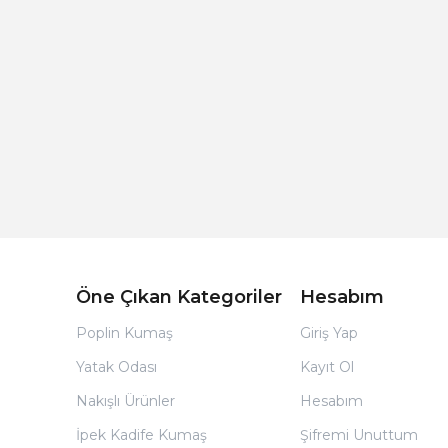
Açık Bej Poplin Kumaş Bebek Nevresim Takımı
Öne Çıkan Kategoriler
Hesabım
Poplin Kumaş
Giriş Yap
Yatak Odası
Kayıt Ol
Nakışlı Ürünler
Hesabım
İpek Kadife Kumaş
Şifremi Unuttum