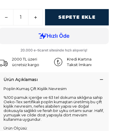
SEPETE EKLE
2000 TL üzeri
Kredi Kartına
ücretsiz kargo
Taksit İmkanı
Ürün Açıklaması
Poplin Kumaş Çift Kişilik Nevresim
%100 pamuk içeriğe ve 63 tel dokuma sıklığına sahip
Oeko-Tex sertifikalı poplin kumaştan üretilmiş bu çift
kişilik nevresim, nefes alabilen yapısı ve doğal
dokusuyla sağlıklı ve ferah bir uyku ortamı sunar. Hafif,
yumuşak ve cilde dost yapısıyla dört mevsim
kullanıma uygundur.
Ürün Ölçüsü: