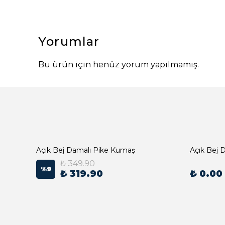
Yorumlar
Bu ürün için henüz yorum yapılmamış.
Açık Bej Damalı Pike Kumaş
₺ 349.90
%
9
₺ 319.90
₺ 0.00