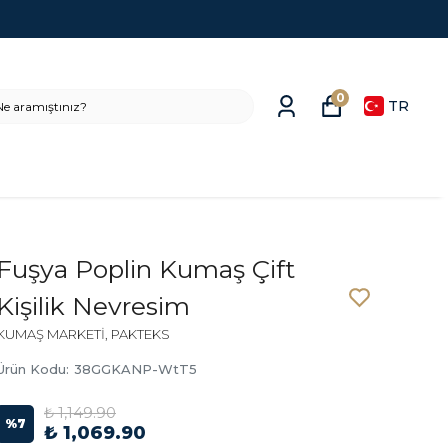
0
TR
Fuşya Poplin Kumaş Çift
Kişilik Nevresim
KUMAŞ MARKETİ, PAKTEKS
Ürün Kodu
:
38GGKANP-WtT5
₺ 1,149.90
%
7
₺ 1,069.90