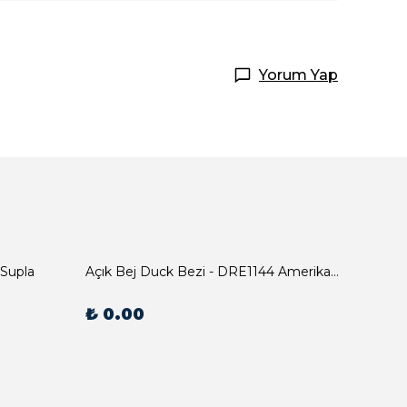
Yorum Yap
 Supla
Açık Bej Duck Bezi - DRE1144 Amerikan Servis
₺ 0.00
₺ 0.