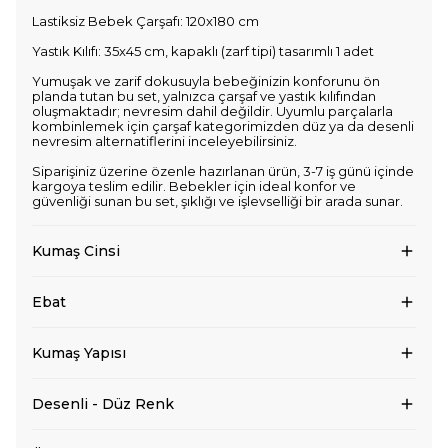
Lastiksiz Bebek Çarşafı: 120x180 cm
Yastık Kılıfı: 35x45 cm, kapaklı (zarf tipi) tasarımlı 1 adet
Yumuşak ve zarif dokusuyla bebeğinizin konforunu ön
planda tutan bu set, yalnızca çarşaf ve yastık kılıfından
oluşmaktadır; nevresim dahil değildir. Uyumlu parçalarla
kombinlemek için çarşaf kategorimizden düz ya da desenli
nevresim alternatiflerini inceleyebilirsiniz.
Siparişiniz üzerine özenle hazırlanan ürün, 3-7 iş günü içinde
kargoya teslim edilir. Bebekler için ideal konfor ve
güvenliği sunan bu set, şıklığı ve işlevselliği bir arada sunar.
Kumaş Cinsi
Ebat
Kumaş Yapısı
Desenli - Düz Renk