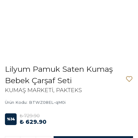
Lilyum Pamuk Saten Kumaş
Bebek Çarşaf Seti
KUMAŞ MARKETİ, PAKTEKS
Ürün Kodu
:
BTWZ08EL-qM0i
₺ 729.90
%
14
₺ 629.90