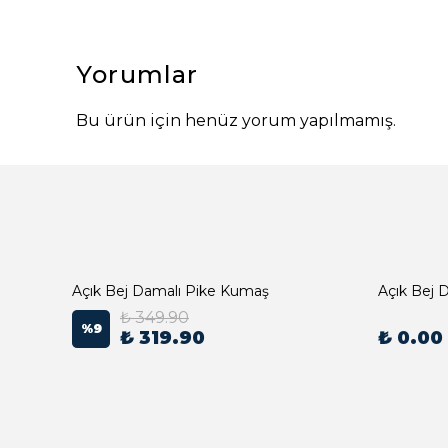
Yorumlar
Bu ürün için henüz yorum yapılmamış.
Açık Bej Damalı Pike Kumaş
₺ 349.90
%
9
₺ 319.90
₺ 0.00