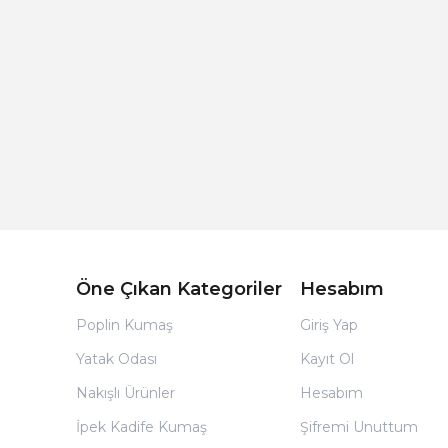
Açık Bej Poplin Kumaş Bebek Nevresim Takımı
Öne Çıkan Kategoriler
Hesabım
Poplin Kumaş
Giriş Yap
Yatak Odası
Kayıt Ol
Nakışlı Ürünler
Hesabım
İpek Kadife Kumaş
Şifremi Unuttum