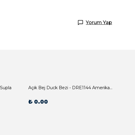
Yorum Yap
 Supla
Açık Bej Duck Bezi - DRE1144 Amerikan Servis
₺ 0.00
₺ 0.