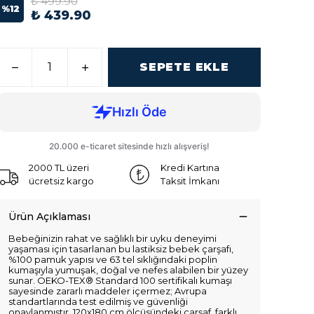
₺ 499.90
%
12
₺ 439.90
SEPETE EKLE
2000 TL üzeri
Kredi Kartına
ücretsiz kargo
Taksit İmkanı
Ürün Açıklaması
Bebeğinizin rahat ve sağlıklı bir uyku deneyimi
yaşaması için tasarlanan bu lastiksiz bebek çarşafı,
%100 pamuk yapısı ve 63 tel sıklığındaki poplin
kumaşıyla yumuşak, doğal ve nefes alabilen bir yüzey
sunar. OEKO-TEX® Standard 100 sertifikalı kumaşı
sayesinde zararlı maddeler içermez; Avrupa
standartlarında test edilmiş ve güvenliği
onaylanmıştır. 120x180 cm ölçüsündeki çarşaf, farklı