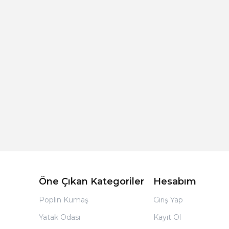
Açık Bej Poplin Kumaş Bebek Nevresim Takımı
Öne Çıkan Kategoriler
Hesabım
Poplin Kumaş
Giriş Yap
Yatak Odası
Kayıt Ol