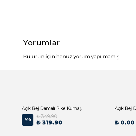
Yorumlar
Bu ürün için henüz yorum yapılmamış.
Açık Bej Damalı Pike Kumaş
₺ 349.90
%
9
₺ 319.90
₺ 0.00