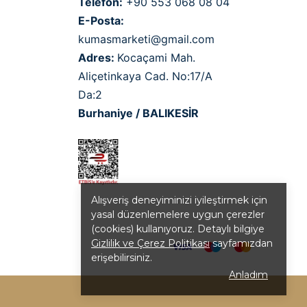
Telefon:
+90 553 068 08 04
E-Posta:
kumasmarketi@gmail.com
Adres:
Kocaçami Mah.
Aliçetinkaya Cad. No:17/A
Da:2
Burhaniye / BALIKESİR
Alışveriş deneyiminizi iyileştirmek için
yasal düzenlemelere uygun çerezler
(cookies) kullanıyoruz. Detaylı bilgiye
Gizlilik ve Çerez Politikası
sayfamızdan
erişebilirsiniz.
Anladım