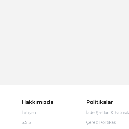
Hakkımızda
Politikalar
İletişim
İade Şartları & Fatura
S.S.S
Çerez Politikası