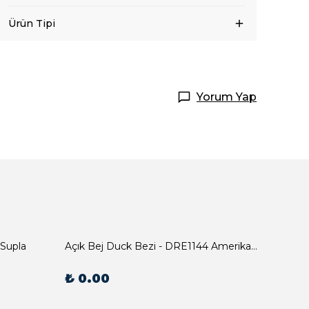
Ürün Tipi
Yorum Yap
 Supla
Açık Bej Duck Bezi - DRE1144 Amerikan Servis
₺ 0.00
₺ 0.