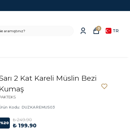
0
TR
Sarı 2 Kat Kareli Müslin Bezi
Kumaş
PAKTEKS
Ürün Kodu
:
DUZKAREMUS03
₺ 249.90
%
20
₺ 199.90