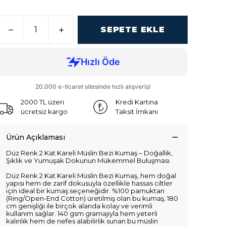
SEPETE EKLE
2000 TL üzeri
Kredi Kartına
ücretsiz kargo
Taksit İmkanı
Ürün Açıklaması
Düz Renk 2 Kat Kareli Müslin Bezi Kumaş – Doğallık,
Şıklık ve Yumuşak Dokunun Mükemmel Buluşması
Düz Renk 2 Kat Kareli Müslin Bezi Kumaş, hem doğal
yapısı hem de zarif dokusuyla özellikle hassas ciltler
için ideal bir kumaş seçeneğidir. %100 pamuktan
(Ring/Open-End Cotton) üretilmiş olan bu kumaş, 180
cm genişliği ile birçok alanda kolay ve verimli
kullanım sağlar. 140 gsm gramajıyla hem yeterli
kalınlık hem de nefes alabilirlik sunan bu müslin