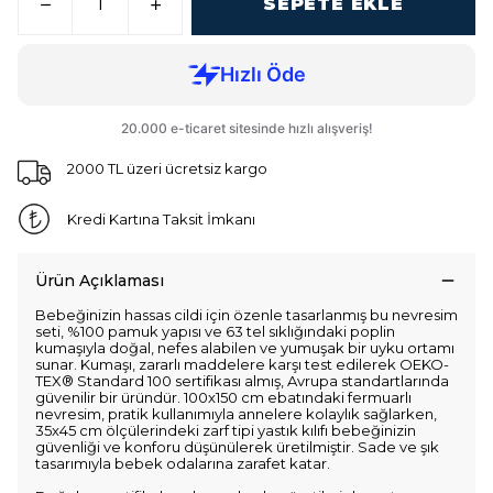
SEPETE EKLE
2000 TL üzeri ücretsiz kargo
Kredi Kartına Taksit İmkanı
Ürün Açıklaması
Bebeğinizin hassas cildi için özenle tasarlanmış bu nevresim
seti, %100 pamuk yapısı ve 63 tel sıklığındaki poplin
kumaşıyla doğal, nefes alabilen ve yumuşak bir uyku ortamı
sunar. Kumaşı, zararlı maddelere karşı test edilerek OEKO-
TEX® Standard 100 sertifikası almış, Avrupa standartlarında
güvenilir bir üründür. 100x150 cm ebatındaki fermuarlı
nevresim, pratik kullanımıyla annelere kolaylık sağlarken,
35x45 cm ölçülerindeki zarf tipi yastık kılıfı bebeğinizin
güvenliği ve konforu düşünülerek üretilmiştir. Sade ve şık
tasarımıyla bebek odalarına zarafet katar.