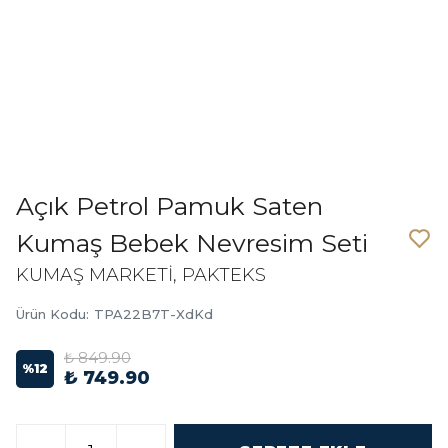
Açık Petrol Pamuk Saten
Kumaş Bebek Nevresim Seti
KUMAŞ MARKETİ, PAKTEKS
Ürün Kodu
:
TPA22B7T-XdKd
₺ 849.90
%
12
₺ 749.90