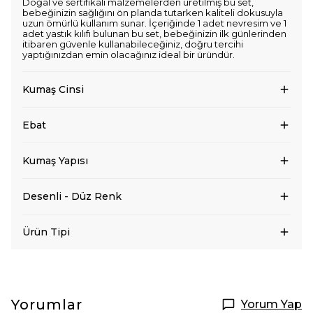
Doğal ve sertifikalı malzemelerden üretilmiş bu set,
bebeğinizin sağlığını ön planda tutarken kaliteli dokusuyla
uzun ömürlü kullanım sunar. İçeriğinde 1 adet nevresim ve 1
adet yastık kılıfı bulunan bu set, bebeğinizin ilk günlerinden
itibaren güvenle kullanabileceğiniz, doğru tercihi
yaptığınızdan emin olacağınız ideal bir üründür.
Kumaş Cinsi
Ebat
Kumaş Yapısı
Desenli - Düz Renk
Ürün Tipi
Yorumlar
Yorum Yap