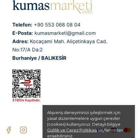
Telefon:
+90 553 068 08 04
E-Posta:
kumasmarketi@gmail.com
Adres:
Kocaçami Mah. Aliçetinkaya Cad.
No:17/A Da:2
Burhaniye / BALIKESİR
Alışveriş deneyiminizi iyileştirmek için
yasal düzenlemelere uygun çerezler
(cookies) kullanıyoruz. Detaylı bilgiye
Gizlilik ve Çerez Politikası
sayfamızdan
erişebilirsiniz.