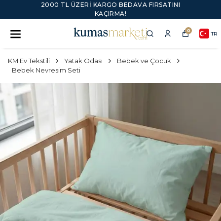
2000 TL ÜZERI KARGO BEDAVA FIRSATINI
KAÇIRMA!
0
TR
KM Ev Tekstili
Yatak Odası
Bebek ve Çocuk
Bebek Nevresim Seti