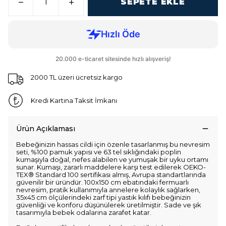
SEPETE EKLE
2000 TL üzeri ücretsiz kargo
Kredi Kartına Taksit İmkanı
Ürün Açıklaması
Bebeğinizin hassas cildi için özenle tasarlanmış bu nevresim
seti, %100 pamuk yapısı ve 63 tel sıklığındaki poplin
kumaşıyla doğal, nefes alabilen ve yumuşak bir uyku ortamı
sunar. Kumaşı, zararlı maddelere karşı test edilerek OEKO-
TEX® Standard 100 sertifikası almış, Avrupa standartlarında
güvenilir bir üründür. 100x150 cm ebatındaki fermuarlı
nevresim, pratik kullanımıyla annelere kolaylık sağlarken,
35x45 cm ölçülerindeki zarf tipi yastık kılıfı bebeğinizin
güvenliği ve konforu düşünülerek üretilmiştir. Sade ve şık
tasarımıyla bebek odalarına zarafet katar.