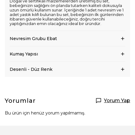
Doğal ve sertifikalı malzemelerden üretilmiş bu set,
bebeğinizin sağlığını ön planda tutarken kaliteli dokusuyla
uzun ömürlü kullanım sunar. İçeriğinde 1 adet nevresim ve 1
adet yastık kılıfı bulunan bu set, bebeğinizin ilk günlerinden
itibaren güvenle kullanabileceğiniz, doğru tercihi
yaptığınızdan emin olacağınız ideal bir üründür.
Nevresim Grubu Ebat
Kumaş Yapısı
Desenli - Düz Renk
Yorumlar
Yorum Yap
Bu ürün için henüz yorum yapılmamış.