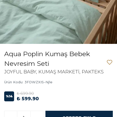
Aqua Poplin Kumaş Bebek
Nevresim Seti
JOYFUL BABY, KUMAŞ MARKETİ, PAKTEKS
Ürün Kodu
:
3FDWZXIS-Nj1e
₺ 699.90
%
14
₺ 599.90