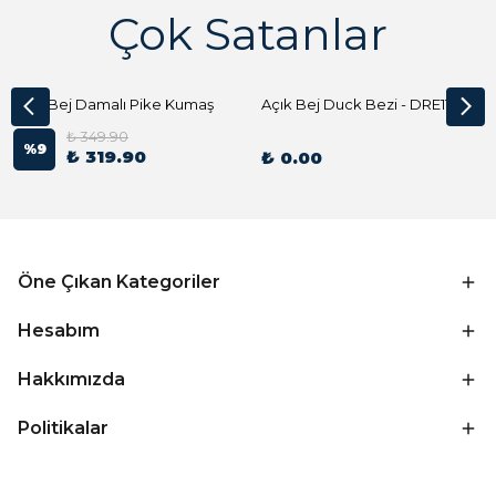
Çok Satanlar
Açık Bej Damalı Pike Kumaş
Açık Bej Duck Bezi - DRE1144 Kumaş Peçete
₺ 349.90
%
9
₺ 319.90
₺ 0.00
Öne Çıkan Kategoriler
Hesabım
Hakkımızda
Politikalar