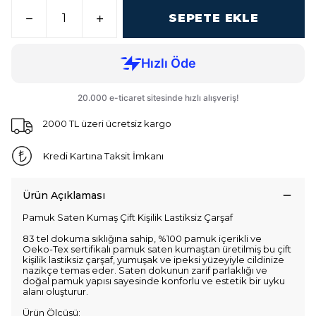
SEPETE EKLE
2000 TL üzeri ücretsiz kargo
Kredi Kartına Taksit İmkanı
Ürün Açıklaması
Pamuk Saten Kumaş Çift Kişilik Lastiksiz Çarşaf
83 tel dokuma sıklığına sahip, %100 pamuk içerikli ve
Oeko-Tex sertifikalı pamuk saten kumaştan üretilmiş bu çift
kişilik lastiksiz çarşaf, yumuşak ve ipeksi yüzeyiyle cildinize
nazikçe temas eder. Saten dokunun zarif parlaklığı ve
doğal pamuk yapısı sayesinde konforlu ve estetik bir uyku
alanı oluşturur.
Ürün Ölçüsü: