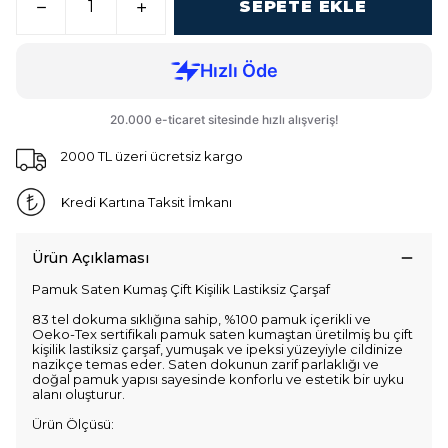
SEPETE EKLE
2000 TL üzeri ücretsiz kargo
Kredi Kartına Taksit İmkanı
Ürün Açıklaması
Pamuk Saten Kumaş Çift Kişilik Lastiksiz Çarşaf
83 tel dokuma sıklığına sahip, %100 pamuk içerikli ve
Oeko-Tex sertifikalı pamuk saten kumaştan üretilmiş bu çift
kişilik lastiksiz çarşaf, yumuşak ve ipeksi yüzeyiyle cildinize
nazikçe temas eder. Saten dokunun zarif parlaklığı ve
doğal pamuk yapısı sayesinde konforlu ve estetik bir uyku
alanı oluşturur.
Ürün Ölçüsü: