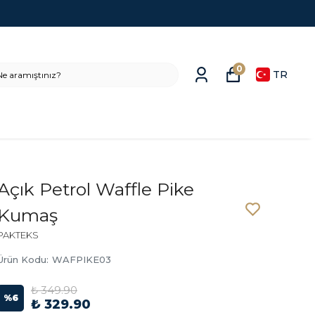
0
TR
Açık Petrol Waffle Pike
Kumaş
PAKTEKS
Ürün Kodu
:
WAFPIKE03
₺ 349.90
%
6
₺ 329.90