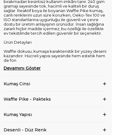
bırakmadan kesintisiz kullanım imkânı tanır. 240 gsm
gramajı sayesinde tok, hacimli ve kaliteli bir duruş
sağlar. Reaktif boya ile boyanan Waffle Pike kumaş,
canlı renklerini uzun süre korurken, Oeko-Tex 100 ve
ISO standartlarına uygunluğu ile güvenli ve çevre
dostu bir üretim anlayışının ürünüdür. İnsan sağlığına
zararlı hiçbir madde içermez, bu özelliği ile özellikle
ev tekstilinde tercih edilen güvenilir bir seçenektir.
Ürün Detayları
Waffle dokusu, kumaşa karakteristik bir yüzey deseni
kazandırır. Hücreli yapısı sayesinde hem estetik hem
de fon
Devamını Göster
Kumaş Cinsi
Waffle Pike - Pakteks
Kumaş Yapısı
Desenli - Düz Renk