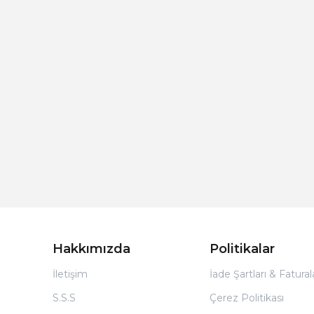
Hakkımızda
Politikalar
İletişim
İade Şartları & Fatura
S.S.S
Çerez Politikası