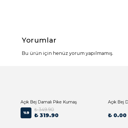
Yorumlar
Bu ürün için henüz yorum yapılmamış.
Açık Bej Damalı Pike Kumaş
₺ 349.90
%
9
₺ 319.90
₺ 0.00