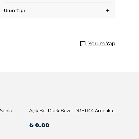
Ürün Tipi
Yorum Yap
 Supla
Açık Bej Duck Bezi - DRE1144 Amerikan Servis
₺ 0.00
₺ 0.