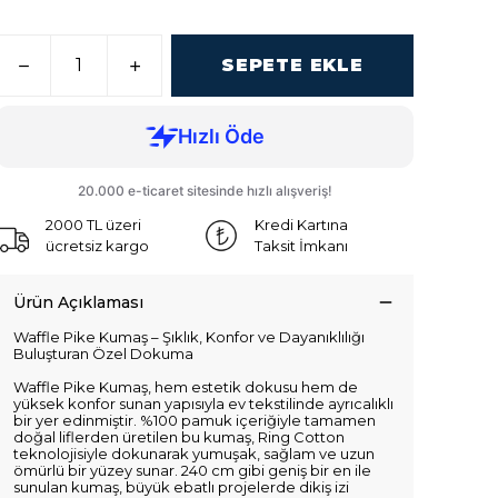
SEPETE EKLE
2000 TL üzeri
Kredi Kartına
ücretsiz kargo
Taksit İmkanı
Ürün Açıklaması
Waffle Pike Kumaş – Şıklık, Konfor ve Dayanıklılığı
Buluşturan Özel Dokuma
Waffle Pike Kumaş, hem estetik dokusu hem de
yüksek konfor sunan yapısıyla ev tekstilinde ayrıcalıklı
bir yer edinmiştir. %100 pamuk içeriğiyle tamamen
doğal liflerden üretilen bu kumaş, Ring Cotton
teknolojisiyle dokunarak yumuşak, sağlam ve uzun
ömürlü bir yüzey sunar. 240 cm gibi geniş bir en ile
sunulan kumaş, büyük ebatlı projelerde dikiş izi