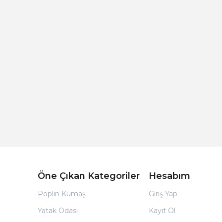
Açık Bej Poplin Kumaş Bebek Nevresim Takımı
Öne Çıkan Kategoriler
Hesabım
Poplin Kumaş
Giriş Yap
Yatak Odası
Kayıt Ol