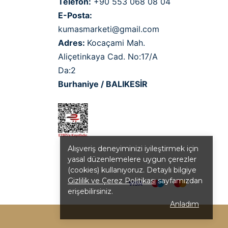
Telefon:
+90 553 068 08 04
E-Posta:
kumasmarketi@gmail.com
Adres:
Kocaçami Mah.
Aliçetinkaya Cad. No:17/A
Da:2
Burhaniye / BALIKESİR
Alışveriş deneyiminizi iyileştirmek için
yasal düzenlemelere uygun çerezler
(cookies) kullanıyoruz. Detaylı bilgiye
Gizlilik ve Çerez Politikası
sayfamızdan
erişebilirsiniz.
Anladım