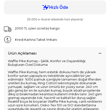
2000 TL üzeri ücretsiz kargo
Kredi Kartına Taksit İmkanı
Ürün Açıklaması
Waffle Pike Kumaş – Şıklık, Konfor ve Dayanıklılığı
Buluşturan Özel Dokuma
Waffle Pike Kumaş, hem estetik dokusu hem de yüksek
konfor sunan yapısıyla ev tekstilinde ayrıcalıklı bir yer
edinmiştir. %100 pamuk içeriğiyle tamamen doğal liflerden
üretilen bu kumaş, Ring Cotton teknolojisiyle dokunarak
yumuşak, sağlam ve uzun ömürlü bir yüzey sunar. 240 cm
gibi geniş bir en ile sunulan kumaş, büyük ebatlı projelerde
dikiş izi bırakmadan kesintisiz kullanım imkânı tanır. 240 gsm
gramajı sayesinde tok, hacimli ve kaliteli bir duruş sağlar.
Reaktif boya ile boyanan Waffle Pike kumaş, canlı renklerini
uzun süre korurken, Oeko-Tex 100 ve ISO standartlarına
uygunluğu ile güvenli ve çevre dostu bir üretim anlayışının