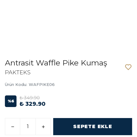
Antrasit Waffle Pike Kumaş
PAKTEKS
Ürün Kodu
:
WAFPIKE06
₺ 349.90
%
6
₺ 329.90
SEPETE EKLE