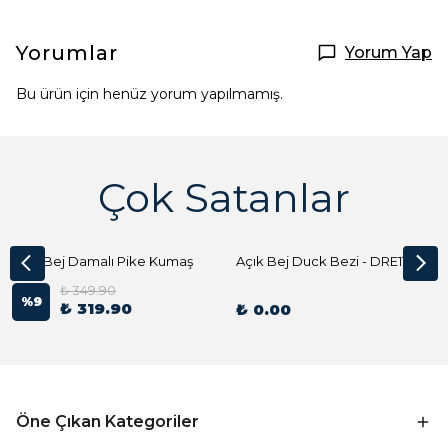
Yorumlar
Yorum Yap
Bu ürün için henüz yorum yapılmamış.
Çok Satanlar
Açık Bej Damalı Pike Kumaş
Açık Bej Duck Bezi - DRE1144 Kumaş Peçete
₺ 349.90
%
9
₺ 319.90
₺ 0.00
Öne Çıkan Kategoriler