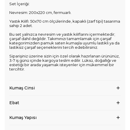
Set İçeriği:
Nevresim: 200x220 cm, fermuarlı.
Yastık Kılıfı: 50x70 cm ölçülerinde, kapaklı (zarf tipi) tasarıma
sahip 2 adet.
Bu set yalnızca nevresim ve yastık kılıflarını içermektedir;
çarşaf dahil değildir. Takımınızı tamamlamak için çarşaf
kategorimizden pamuk saten kumaşla uyumlu lastikli ya da
lastiksiz çarşaf seçeneklerini tercih edebilirsiniz.
Siparişiniz üzerine sizin için özel olarak hazırlanan ürününüz,
3-7 iş günü içinde kargoya teslim edilir. Lüksü, doğallığı ve
estetiği bir arada yaşamak isteyenler için mükemmel bir
tercihtir.
Kumaş Cinsi
Ebat
Kumaş Yapısı