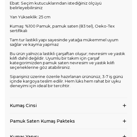
Ebat: Seçim kutucuklarından istediğiniz ölçüyü
belirleyebilirsiniz
Yan Yükseklik: 25 cm
Kumaş: %100 Pamuk, pamuk saten (83 tel), Oeko-Tex
sertifikalı
Tam tur lastikli yapı sayesinde yatağa mükemmel uyum
sağlar ve kayma yapmaz
Bu ürün yalnızca lastikli çarşaftan oluşur; nevresim ve yastık
kılıfı dahil değildir. Uyumlu bir takım için çarşaf
kategorimizden pamuk saten nevresim ve yastık kılıfı
seçeneklerine göz atabilirsiniz.
Siparişiniz üzerine özenle hazırlanan ürününüz, 3-7 iş günü
içinde kargoya teslim edilir. Hem lüks hem rahat bir uyku
deneyimi için ideal bir tercihtir.
Kumaş Cinsi
Pamuk Saten Kumaş Pakteks
Kumaş Yapısı