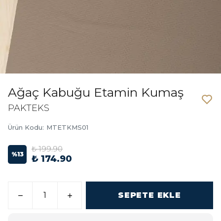
Ağaç Kabuğu Etamin Kumaş
PAKTEKS
Ürün Kodu
:
MTETKMS01
₺ 199.90
%
13
₺ 174.90
SEPETE EKLE