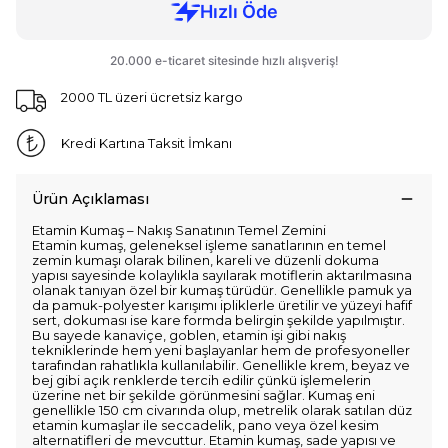
2000 TL üzeri ücretsiz kargo
Kredi Kartına Taksit İmkanı
Ürün Açıklaması
Etamin Kumaş – Nakış Sanatının Temel Zemini
Etamin kumaş, geleneksel işleme sanatlarının en temel
zemin kumaşı olarak bilinen, kareli ve düzenli dokuma
yapısı sayesinde kolaylıkla sayılarak motiflerin aktarılmasına
olanak tanıyan özel bir kumaş türüdür. Genellikle pamuk ya
da pamuk-polyester karışımı ipliklerle üretilir ve yüzeyi hafif
sert, dokuması ise kare formda belirgin şekilde yapılmıştır.
Bu sayede kanaviçe, goblen, etamin işi gibi nakış
tekniklerinde hem yeni başlayanlar hem de profesyoneller
tarafından rahatlıkla kullanılabilir. Genellikle krem, beyaz ve
bej gibi açık renklerde tercih edilir çünkü işlemelerin
üzerine net bir şekilde görünmesini sağlar. Kumaş eni
genellikle 150 cm civarında olup, metrelik olarak satılan düz
etamin kumaşlar ile seccadelik, pano veya özel kesim
alternatifleri de mevcuttur. Etamin kumaş, sade yapısı ve