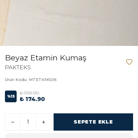
Beyaz Etamin Kumaş
PAKTEKS
Ürün Kodu
:
MTETKMS06
₺ 199.90
%
13
₺ 174.90
SEPETE EKLE