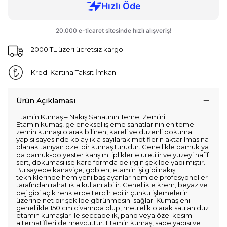
2000 TL üzeri ücretsiz kargo
Kredi Kartına Taksit İmkanı
Ürün Açıklaması
Etamin Kumaş – Nakış Sanatının Temel Zemini
Etamin kumaş, geleneksel işleme sanatlarının en temel
zemin kumaşı olarak bilinen, kareli ve düzenli dokuma
yapısı sayesinde kolaylıkla sayılarak motiflerin aktarılmasına
olanak tanıyan özel bir kumaş türüdür. Genellikle pamuk ya
da pamuk-polyester karışımı ipliklerle üretilir ve yüzeyi hafif
sert, dokuması ise kare formda belirgin şekilde yapılmıştır.
Bu sayede kanaviçe, goblen, etamin işi gibi nakış
tekniklerinde hem yeni başlayanlar hem de profesyoneller
tarafından rahatlıkla kullanılabilir. Genellikle krem, beyaz ve
bej gibi açık renklerde tercih edilir çünkü işlemelerin
üzerine net bir şekilde görünmesini sağlar. Kumaş eni
genellikle 150 cm civarında olup, metrelik olarak satılan düz
etamin kumaşlar ile seccadelik, pano veya özel kesim
alternatifleri de mevcuttur. Etamin kumaş, sade yapısı ve